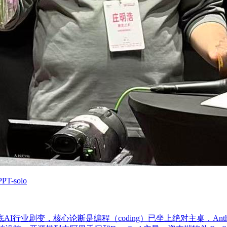
-solo
I行业剧变，核心论断是编程（coding）已坐上绝对主桌，Anthrop