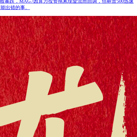
aaS股暴跌，MAG7因算力投资拖累现金流而回调，但标普500迅速
可能出错的事。