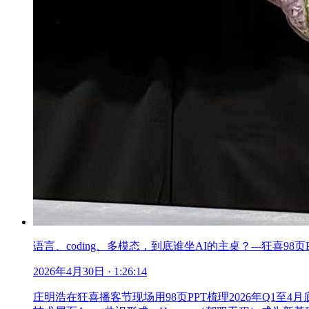
语言、coding、多模态，到底谁坐AI的主桌？---狂喜98页PPT
2026年4月30日
· 1:26:14
庄明浩在狂喜播客节现场用98页PPT梳理2026年Q1至4月底A