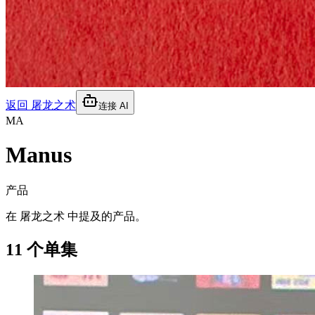
返回
屠龙之术
连接 AI
MA
Manus
产品
在 屠龙之术 中提及的产品。
11 个单集