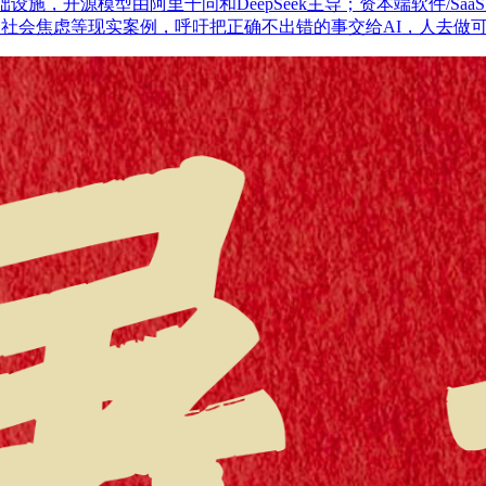
新基础设施，开源模型由阿里千问和DeepSeek主导；资本端软件/S
、社会焦虑等现实案例，呼吁把正确不出错的事交给AI，人去做