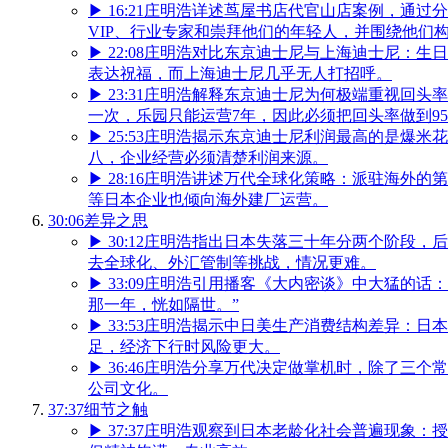
▶
16:21
庄明浩详述茑屋书店代官山店案例，通过分
VIP、行业专家和崇拜他们的年轻人，并围绕他们
▶
22:08
庄明浩对比东京迪士尼与上海迪士尼：生日
表达祝福，而上海迪士尼几乎无人打招呼。
▶
23:31
庄明浩解释东京迪士尼为何极端重视回头率：
一次，乐园只能运营7年，因此必须把回头率做到95
▶
25:53
庄明浩揭示东京迪士尼利润最高的是爆米花
八，企业经营必须清楚利润来源。
▶
28:16
庄明浩讲述万代全球化策略：派驻海外的第
等日本企业也倾向海外建厂运营。
30:06
差异之思
▶
30:12
庄明浩指出日本失落三十年分两个阶段，后
去全球化、外汇管制等挑战，情况更难。
▶
33:09
庄明浩引用播客《大内密谈》中大猛的话：
那一年，恍如隔世。”
▶
33:53
庄明浩揭示中日美生产消费结构差异：日本
足，经济下行时风险更大。
▶
36:46
庄明浩分享万代决定做掌机时，除了三个常
公司文化。
37:37
细节之触
▶
37:37
庄明浩观察到日本老龄化社会普遍现象：授