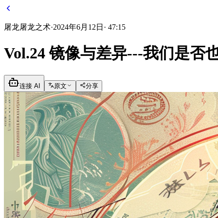
屠龙
屠龙之术
·
2024年6月12日
·
47:15
Vol.24 镜像与差异---我们
连接 AI
原文
分享