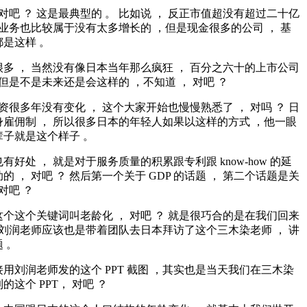
 对吧 ？ 这是最典型的 。 比如说 ， 反正市值超没有超过二十亿
后业务也比较属于没有太多增长的 ，但是现金很多的公司 ， 基
是这样 。
多 ， 当然没有像日本当年那么疯狂 ， 百分之六十的上市公司
 但是不是未来还是会这样的 ，不知道 ， 对吧 ？
工资很多年没有变化 ， 这个大家开始也慢慢熟悉了 ， 对吗 ？ 日
雇佣制 ， 所以很多日本的年轻人如果以这样的方式 ，他一眼
子就是这个样子 。
有好处 ， 就是对于服务质量的积累跟专利跟 know-how 的延
的 ， 对吧 ？ 然后第一个关于 GDP 的话题 ， 第二个话题是关
对吧 ？
个这个关键词叫老龄化 ， 对吧 ？ 就是很巧合的是在我们回来
 刘润老师应该也是带着团队去日本拜访了这个三木染老师 ， 讲
 。
用刘润老师发的这个 PPT 截图 ，其实也是当天我们在三木染
的这个 PPT， 对吧 ？