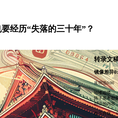
是否也要经历“失落的三十年”？
转录文
镜像差异
0
庄明浩
0:00
哈喽哈喽 ， 
阵子基本都是跟
自己的内容 
在 5 月底