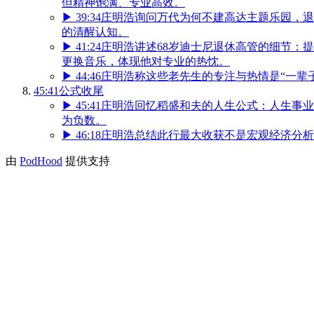
但精神饱满、专业高效。
▶
39:34
庄明浩询问万代为何不建高达主题乐园，退
的清醒认知。
▶
41:24
庄明浩讲述68岁迪士尼退休高管的细节：
更换音乐，体现他对专业的热忱。
▶
44:46
庄明浩称这些老先生的专注与热情是“一辈
45:41
公式收尾
▶
45:41
庄明浩回忆稻盛和夫的人生公式：人生事业
为负数。
▶
46:18
庄明浩总结此行最大收获不是宏观经济分析
由
PodHood
提供支持