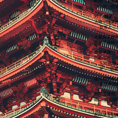
时间 ，6 
自己的一些感
对 ， 然后
大概一年多的
、 投资人，
大家其实都带
我起了这样一
本身来讲 
同的地方 。
， 无论是做
、 更 、 更
这可能就是大
， 去日本之
那即便这些
题 。 比如
"？
那即便不迎来