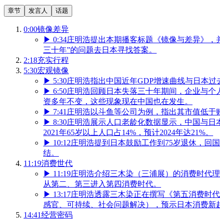
章节
发言人
话题
0:00
镜像差异
▶
0:34
庄明浩提出本期播客标题《镜像与差异》，
三十年”的问题去日本寻找答案。
2:18
充实行程
5:30
宏观镜像
▶
5:30
庄明浩指出中国近年GDP增速曲线与日本
▶
6:50
庄明浩回顾日本失落三十年期间，企业与个
资多年不变，这些现象现在中国也在发生。
▶
7:41
庄明浩以斗鱼等公司为例，指出其市值低于
▶
8:30
庄明浩展示人口老龄化数据显示，中国与日本
2021年65岁以上人口占14%，预计2024年达21%。
▶
10:12
庄明浩提到日本鼓励工作到75岁退休，回
结。
11:19
消费世代
▶
11:19
庄明浩介绍三木染（三浦展）的消费时代理
从第二、第三进入第四消费时代。
▶
13:17
庄明浩透露三木染正在撰写《第五消费时代
感官、可持续、社会问题解决），预示日本消费新
14:41
经营密码