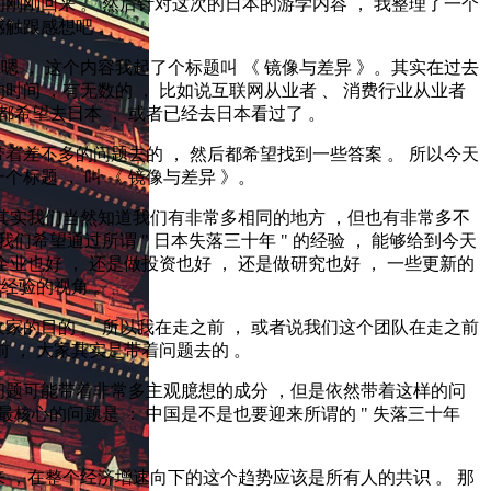
月初刚刚回来 。 然后针对这次的日本的游学内容 ， 我整理了一个
触跟感想吧 。
， 嗯 ， 这个内容我起了个标题叫 《 镜像与差异 》。其实在过去
时间 ，有无数的 ， 比如说互联网从业者 、 消费行业从业者
 都希望去日本 ， 或者已经去日本看过了 。
着差不多的问题去的 ， 然后都希望找到一些答案 。 所以今天
个标题 ， 叫 《 镜像与差异 》。
，其实我们当然知道我们有非常多相同的地方 ，但也有非常多不
 我们希望通过所谓 " 日本失落三十年 " 的经验 ， 能够给到今天
企业也好 ， 还是做投资也好 ， 还是做研究也好 ， 一些更新的
有经验的视角 。
家的目的 。 所以我在走之前 ， 或者说我们这个团队在走之前
前 ， 大家其实是带着问题去的 。
问题可能带着非常多主观臆想的成分 ，但是依然带着这样的问
说最核心的问题是 ： 中国是不是也要迎来所谓的 " 失落三十年
 ，在整个经济增速向下的这个趋势应该是所有人的共识 。 那