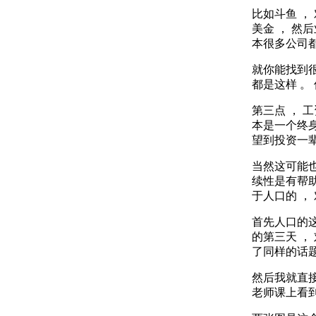
比如斗鱼 ，
美金 ， 然
本很多公司都
就你能找到很
都是这样 。
第三点 ， 
本是一个终身
望到投资一辈
当然这可能也
续性是有帮助
于人口的 ， 
首先人口的这
的第三天 ，
了同样的话题
然后我就直接
老师课上看到