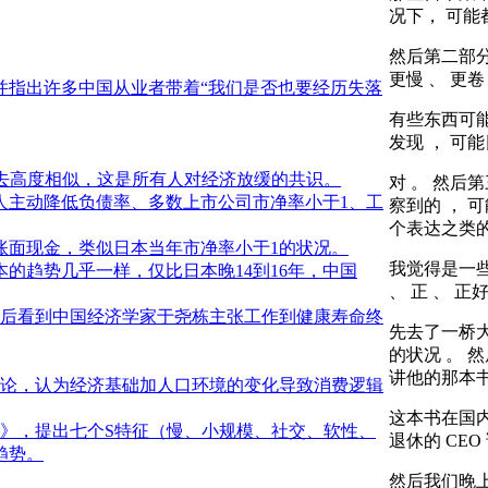
况下， 可能
然后第二部分
更慢 、 更卷
并指出许多中国从业者带着“我们是否也要经历失落
有些东西可
发现 ， 可
过去高度相似，这是所有人对经济放缓的共识。
对 。 然后第
人主动降低负债率、多数上市公司市净率小于1、工
察到的 ， 可
个表达之类的
账面现金，类似日本当年市净率小于1的状况。
我觉得是一些
的趋势几乎一样，仅比日本晚14到16年，中国
、 正 、 
国后看到中国经济学家于尧栋主张工作到健康寿命终
先去了一桥
的状况 。 
讲他的那本书
论，认为经济基础加人口环境的变化导致消费逻辑
这本书在国内
》，提出七个S特征（慢、小规模、社交、软性、
退休的 CE
趋势。
然后我们晚