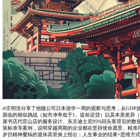
庄明浩分享了他随公司日本游学一周的观察与思考，从GDP
面临的相似挑战（如市净率低于1、提前还贷）以及本质差异（GN
屋书店代官山店的服务设计、东京迪士尼95%回头客背后的数
策标准等案例，说明穿越周期的企业都在坚持使命愿景、精准用
岁仍精神矍铄的退休高管身上悟出：人生事业的结果=思维方式