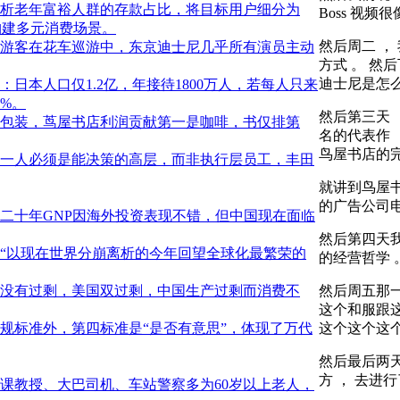
析老年富裕人群的存款占比，将目标用户细分为
Boss 视频
构建多元消费场景。
然后周二 
游客在花车巡游中，东京迪士尼几乎所有演员主动
方式 。 然
迪士尼是怎么
日本人口仅1.2亿，年接待1800万人，若每人只来
%。
然后第三天
包装，茑屋书店利润贡献第一是咖啡，书仅排第
名的代表作 
鸟屋书店的完
一人必须是能决策的高层，而非执行层员工，丰田
就讲到鸟屋书
的广告公司电
二十年GNP因海外投资表现不错，但中国现在面临
然后第四天
“以现在世界分崩离析的今年回望全球化最繁荣的
的经营哲学 
然后周五那
没有过剩，美国双过剩，中国生产过剩而消费不
这个和服跟这
这个这个这个
规标准外，第四标准是“是否有意思”，体现了万代
然后最后两
方 ， 去进
课教授、大巴司机、车站警察多为60岁以上老人，