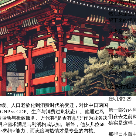
在这样的共识
然后从企业角
留下来的优秀
或者是他们
， 总应该有
然后经历了一
问题 ， 我
嗯 ， 可能
起了这个标题
充实行程
2
庄明浩
2:29
放缓、人口老龄化到消费时代的变迁，对比中日两国
第一部分内容
P vs GDP、生产与消费过剩状态）。他通过鸟
们在去之前就
据驱动与极致服务、万代将“是否有意思”作为业务决
确实是这样 
户需求满足与利润构成认知。最终，他从几位68
×热情×能力，而态度与热情才是专业的内核。
那些日本跟中