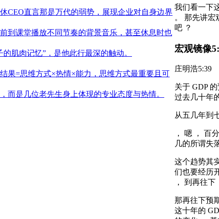
我们看一下这
休CEO直言那是万代的弱势，展现企业对自身边界
。 那先讲宏
吧 ？
提前到课堂播放不同节奏的背景音乐，甚至休息时也
宏观镜像
5
子的肌肉记忆”，是他此行最深的触动。
庄明浩
5:39
结果=思维方式×热情×能力，思维方式最重要且可
关于 GDP
，而是几位老先生身上体现的专业态度与热情。
过去几十年的
从五几年到七
， 嗯 ， 
几的所谓失落
这个趋势其
们也要经历
， 到再往下，
那再往下预期
这十年的 G