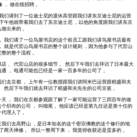
很像 ， 做在线招聘 。
， 我们请到了一位迪士尼的退休高管跟我们讲东京迪士尼的运营
后下午他就带着我们去了东京迪士尼 ，以他的角度跟我们讲东京
做出来的 。
 ， 我们请了一位鸟屋书店的这个前员工跟我们讲鸟屋书店最有
， 就是代官山鸟屋书店的整个设计规则 ，因为他参与了代官山
整的整个流程 。
店 、 代官山店的很多细节 。 然后下午我们去拜访了日本最大
通 ， 电通可能也已经是一家一百多年的公司了 。
我们去京都 ， 上午有一位教授跟我们讲阿米巴运营跟稻盛和夫
。 然后下午我们就去拜访了稻盛和夫先生的公司京瓷 。
一天 ， 我们在京都参观跟了解了一家可能运营了三四百年的做
个织布的公司 ， 叫细尾 。他应该已经是第九任还是第十任的
代理人了 。
天我们去高野山 ，是日本知名的这个密宗佛教的这个修行的地
行了两天禅修 。 所以一整周下来 ， 我觉得收获还是蛮多的 。