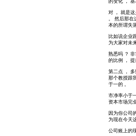
的变化 ， 
对 ， 就是
。 然后那在
本的所谓失
比如说企业跟
为大家对未来
熟悉吗 ？ 
的比例 ， 提
第二点 ， 
那个教授跟
于一的 。
市净率小于一
资本市场完
因为你公司的
为现在今天这
公司账上的现