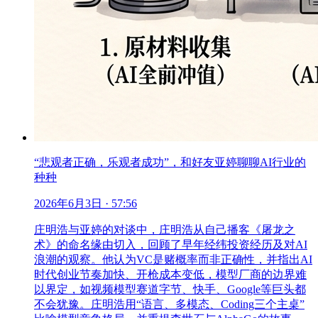
“悲观者正确，乐观者成功”，和好友亚婷聊聊AI行业的
种种
2026年6月3日
· 57:56
庄明浩与亚婷的对谈中，庄明浩从自己播客《屠龙之
术》的命名缘由切入，回顾了早年经纬投资经历及对AI
浪潮的观察。他认为VC是赌概率而非正确性，并指出AI
时代创业节奏加快、开枪成本变低，模型厂商的边界难
以界定，如视频模型赛道字节、快手、Google等巨头都
不会犹豫。庄明浩用“语言、多模态、Coding三个主桌”