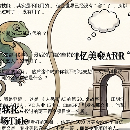
能 ，其实是不能用的 。 但是世界已经没有 " 容 " 了 ， 所以
过时了 ， 没有用了 。
分是 AI 不能取代的 ？
 现在都可以啊 。 最后的手搓的坚持的意义 ， 可能只有一点点
老手艺人 " 的坚持了 。
层面的坚持 。 然后这个时候你就不断地去想 ： 公平到底跟
 之间的公平到底是什么 ？
 我是亚婷 ， 这是 《 人类和 AI 的第 201 个故事 》。 庄明浩
 》 主理人，VC 从业 15 年 。ChatGPT 刚发布那会儿 ，他花
时的时间把 YC 投过的两三百个项目逐一分析 。
去了 ，他当年看好的项目 ， 估值从 5000 万美金涨到了百亿
定义是 " 专业美凤选手 "，不是主菜 ，而是专业填缝的人。