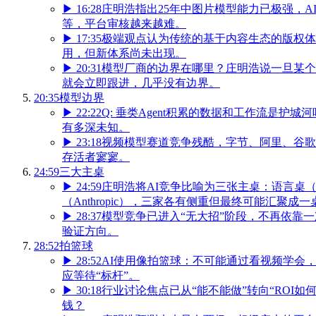
▶
16:28
庄明浩指出25年中图片模型能力已极强，
等，平台审核越来越难。
▶
17:35
极端观点认为传统的基于内容生态的版权体
用，但新体系尚未出现。
▶
20:31
模型厂商的边界在哪里？庄明浩说一旦某个
就会立即跟进，几乎没有边界。
20:35
模型边界
▶
22:22
Q: 垂类Agent积累的数据和工作流是护
有多深未知。
▶
23:18
视频模型赛道竞争残酷，字节、阿里、谷歌
存活者寥寥。
24:59
三大主桌
▶
24:59
庄明浩将AI竞争比喻为三张主桌：语言桌（Ope
（Anthropic），三家各有侧重但最终可能汇聚成一
▶
28:37
模型竞争已进入“无大招”阶段，不再依靠
验证方向。
28:52
拍篮球
▶
28:52
AI使用像拍篮球：不可能通过看视频学会
应等待“标杆”。
▶
30:18
行业讨论焦点已从“能不能做”转向“ROI如
钱？