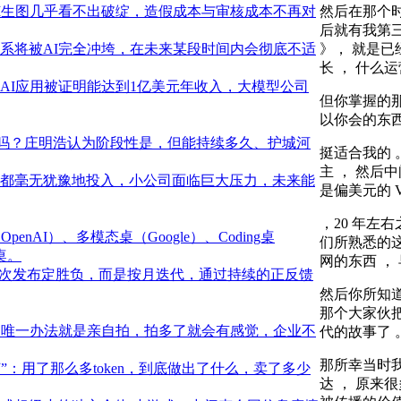
然后在那个时
AI生图几乎看不出破绽，造假成本与审核成本不再对
后就有我第三
》， 就是已
系将被AI完全冲垮，在未来某段时间内会彻底不适
长 ， 什么运
AI应用被证明能达到1亿美元年收入，大模型公司
但你掌握的那些
以你会的东西
城河吗？庄明浩认为阶段性是，但能持续多久、护城河
挺适合我的 
主 ， 然后
都毫无犹豫地投入，小公司面临巨大压力，未来能
是偏美元的 
，20 年左
nAI）、多模态桌（Google）、Coding桌
们所熟悉的这
桌。
网的东西 ， 
一次发布定胜负，而是按月迭代，通过持续的正反馈
然后你所知道
那个大家伙
，唯一办法就是亲自拍，拍多了就会有感觉，企业不
代的故事了 
那所幸当时我
何”：用了那么多token，到底做出了什么，卖了多少
达 ， 原来