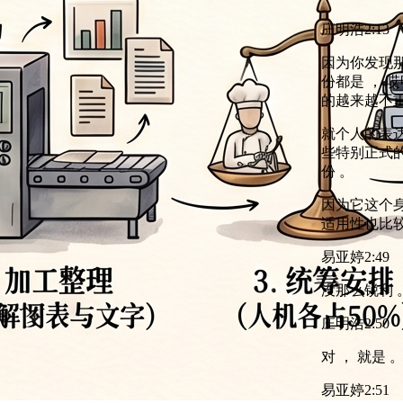
庄明浩
2:13
因为你发现那些
份都是 ， 
的越来越不重
就个人的表达
些特别正式的
份 。
因为它这个身份
适用性也比较
易亚婷
2:49
没那么锐利 
庄明浩
2:50
对 ， 就是 
易亚婷
2:51