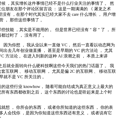
候 ，其实增长这件事情已经不是什么行业关注的事情了 。 然
位朋友在那个评论区留言说 ： 这是一期满满的 《 屠龙之术
经没有 ，在那个时代其实已经大家不去 care 什么增长 ， 用户增
营 ， 那些这些事情了 。
技能 ，其实是不能用的 。 但是世界已经没有 " 容 " 了 ， 所
都过时了 ， 没有用了 。
。 因为你想 ， 我从业以来一直做 VC， 然后一直看以动态网为
中间出去几年创业做直播 ， 甚至是早期的 VC 的方法论 ， 尤其
VC 方法论 。在进入到新的这种 AI 浪潮之前 ， 本质上来讲
右之后就全面转向什么硬科技啊这些今天我们的热门话题了 。 我
套互联网 、 移动互联网 ， 尤其是偏 2C 的互联网 、 移动互联
早就不是 VC 所关注的 。
的这些行业 knowhow， 随着可能自结成为真正意义上最大的
把所有东西都收割之后， 这个东西的讨论也是听起来是上个时
。
就想 ， 你所会的东西 ， 或者你所知道的这些东西 ， 你的表
很多人会找你 ，是因为你知道这些东西还有意义 ， 或者说有它