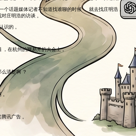
当一个话题媒体记者不知道找谁聊的时候 ， 就去找庄明浩 。 那
对庄明浩的访谈 。
年认识的 。
 ，在杭州的网易开的大会上 。
么清楚啊 ？
 。
腾讯广告 。