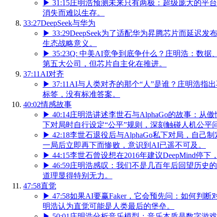
▶
31:15
庄明浩预测未来只有两极：超级庞大的平台
消失而难以生存。
33:27
DeepSeek与华为
▶
33:29
DeepSeek为了适配华为昇腾芯片而延
生态战略意义。
▶
35:23
Q: 中美AI竞争到底争什么？庄明浩：数
第五大公司，但芯片自主化在推进。
37:11
AI对齐
▶
37:11
AI与人类对齐的那个“人”是谁？庄明浩指
标签，没有标准答案。
40:02
情感故事
▶
40:14
庄明浩讲述李世石与AlphaGo的故事：
下对局时自行设定“公平”规则，深刻触碰人机公平
▶
42:18
李世石退役后与AlphaGo私下对局，自己
一局后立即再下而惨败，意识到AI已遥不可及。
▶
44:15
李世石曾设想在2016年建议DeepMind
▶
46:59
庄明浩感叹：我们不是几百年后回望历史的
道理显得特别无力。
47:58
直觉
▶
47:58
如果AI要赢Faker，它会预先问：如何判断
明浩认为直觉可能是人类最后的堡垒。
▶
50:01
庄明浩分析音乐模型：音乐本质是数字游戏