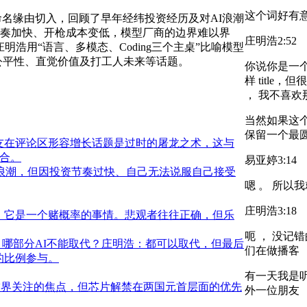
这个词好有意
名缘由切入，回顾了早年经纬投资经历及对AI浪潮
节奏加快、开枪成本变低，模型厂商的边界难以界
庄明浩
2:52
明浩用“语言、多模态、Coding三个主桌”比喻模型
的公平性、直觉价值及打工人未来等话题。
你说你是一个
样 titl
， 我不喜欢
当然如果这个
保留一个最圆融
友在评论区形容增长话题是过时的屠龙之术，这与
合。
易亚婷
3:14
宙浪潮，但因投资节奏过快、自己无法说服自己接受
嗯 。 所以
庄明浩
3:18
，它是一个赌概率的事情。悲观者往往正确，但乐
呃 ， 没记错
，哪部分AI不能取代？庄明浩：都可以取代，但最后
们在做播客 
1的比例参与。
有一天我是听了
技界关注的焦点，但芯片解禁在两国元首层面的优先
外一位朋友 ，