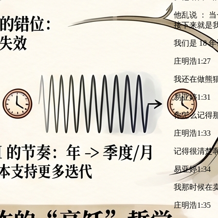
他乱说 ： 
接下来就是我
我们是 18 
庄明浩
1:27
我还在做熊猫
易亚婷
1:31
你怎么记得那
庄明浩
1:33
记得很清楚啊
易亚婷
1:34
我那时候在卖
庄明浩
1:35