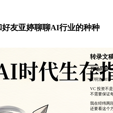
和好友亚婷聊聊AI行业的种种
转录文
开场
0:00
庄明浩
0:07
VC 投资不是
不需要保证每
我在经纬两段
还要看这个方