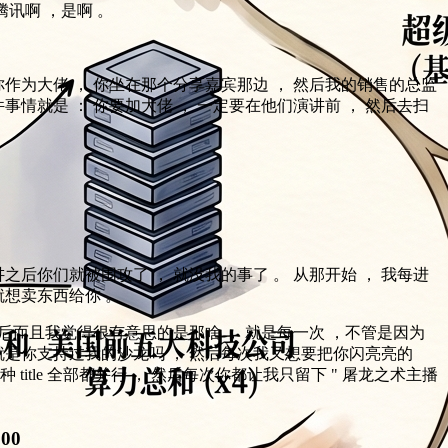
腾讯啊 ，是啊 。
作为大佬 ， 你坐在那个分享嘉宾那边 ， 然后我的销售的总监
事情就是 ： 你要加大佬 ， 一定要在他们演讲前 ， 然后去扫
之后你们就被围攻了 ， 就没我的事了 。 从那开始 ， 我每进
想卖东西给你 。
然后而且我觉得很有意思的是那啥 ， 就是每一次 ，不管是因为
就是你支持过我的沙龙吗 ， 然后每次我又想要把你闪亮亮的
然后各种 title 全部都并行 ， 然后每次你都让我只留下 " 屠龙之术主播
:00