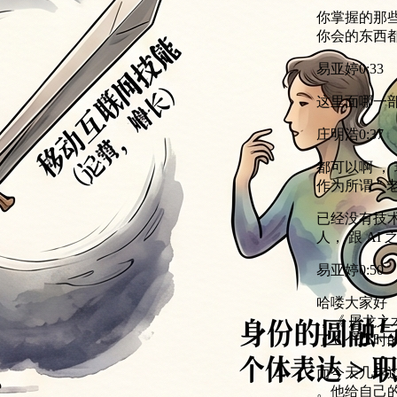
你掌握的那些技
你会的东西都
易亚婷
0:33
这里面哪一部
庄明浩
0:37
都可以啊 ，
作为所谓 " 
已经没有技术
人， 跟 AI
易亚婷
0:50
哈喽大家好 ，
，《 屠龙之术
了 6 个小
而今天几年过
。他给自己的