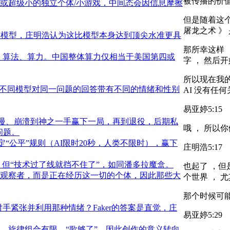
被传播的价值
或超级小的独立个体/小游戏，中间态会因信息摩擦
但是随着这个
屠龙之术 》
迟发布模型，庄明浩认为这比模型本身达到顶尖水准更具
那所幸这样 
据、算法、算力。中国整体算力仅相当于美国第四或
字 ， 然后
所以现在我的
出不同模型对同一问题的回答带有不同的情绪和性别
AI 没有任何
易亚婷
5:15
从傲慢、崩溃到神之一手赢下一局，再到退役，后期私
哦 ， 所以你
问题。
制定“公平”规则（AI限时20秒，人类不限时），赢下
庄明浩
5:17
停下，但“技术过了线就挡不住了”，如同潘多拉魔盒。
也起了 ，但
观察者，而是正在经历这一切的个体，因此那些大
个世界 ， 尤
那个时候可能
对手紧张并利用那种情绪？Faker的答案是直觉，庄
易亚婷
5:29
，旋律组合有限，“歌够了”，因此创作的意义转向