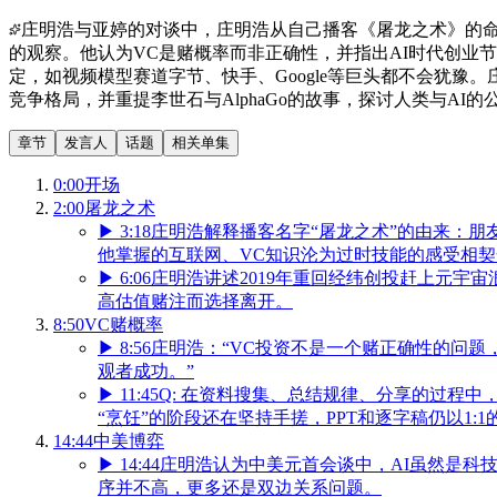
庄明浩与亚婷的对谈中，庄明浩从自己播客《屠龙之术》的命
的观察。他认为VC是赌概率而非正确性，并指出AI时代创业
定，如视频模型赛道字节、快手、Google等巨头都不会犹豫。庄
竞争格局，并重提李世石与AlphaGo的故事，探讨人类与AI
章节
发言人
话题
相关单集
0:00
开场
2:00
屠龙之术
▶
3:18
庄明浩解释播客名字“屠龙之术”的由来：朋
他掌握的互联网、VC知识沦为过时技能的感受相契
▶
6:06
庄明浩讲述2019年重回经纬创投赶上元宇
高估值赌注而选择离开。
8:50
VC赌概率
▶
8:56
庄明浩：“VC投资不是一个赌正确性的问题
观者成功。”
▶
11:45
Q: 在资料搜集、总结规律、分享的过程中
“烹饪”的阶段还在坚持手搓，PPT和逐字稿仍以1:
14:44
中美博弈
▶
14:44
庄明浩认为中美元首会谈中，AI虽然是科
序并不高，更多还是双边关系问题。