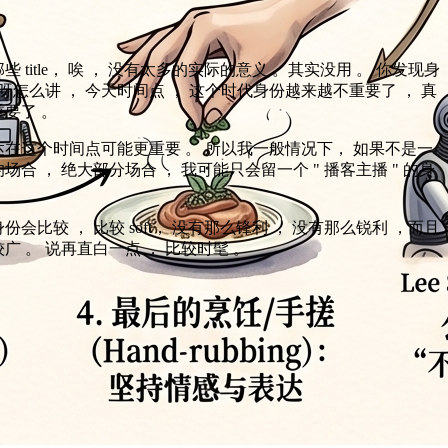
 title， 唉 ， 没有太多的实际的意义 。其实没用 。 你发现身
哎呀怎么讲 ， 今天时间点 ， 这个时代身份越来越不重要了 ， 真
要了 。
在这个时间点可能更重要 。 所以我一般情况下， 如果不是一
场合 ， 绝大部分场合 ， 我可能只会留一个 " 播客主播 " 的身
会比较 ， 比较 soft， 没有那么锋利 ， 没有那么锐利 ，而且
广 。 说再直白一点 ， 比较时髦 。
。
。