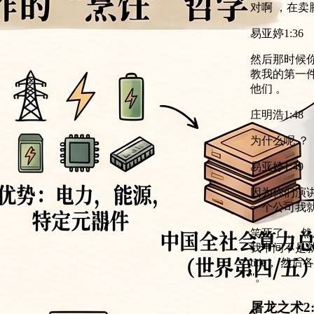
对啊 ，在卖
易亚婷
1:36
然后那时候你
教我的第一件
他们 。
庄明浩
1:48
为什么呢 ？
易亚婷
1:49
因为你们演讲
一个公司我就
笑死了 。 
我中间不是
title， 
"。
屠龙之术
2