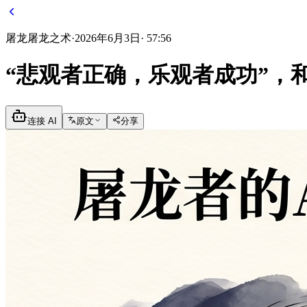
屠龙
屠龙之术
·
2026年6月3日
·
57:56
“悲观者正确，乐观者成功”，
连接 AI
原文
分享