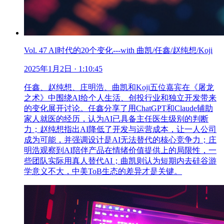
Vol. 47 AI时代的20个变化---with 曲凯/任鑫/赵纯想/Koji
2025年1月2日
· 1:10:45
任鑫、赵纯想、庄明浩、曲凯和Koji五位嘉宾在《屠龙
之术》中围绕AI给个人生活、创投行业和独立开发带来
的变化展开讨论。任鑫分享了用ChatGPT和Claude辅助
家人就医的经历，认为AI已具备主任医生级别的判断
力；赵纯想指出AI降低了开发与运营成本，让一人公司
成为可能，并强调设计是AI无法替代的核心竞争力；庄
明浩观察到AI陪伴产品在情绪价值提供上的局限性，一
些团队实际用真人替代AI；曲凯则认为短期内去硅谷游
学意义不大，中美ToB生态的差异才是关键。