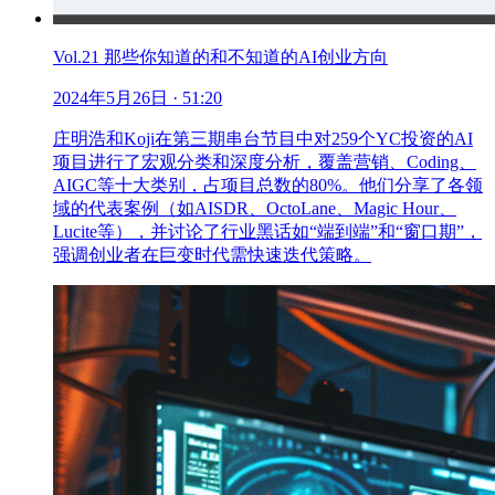
Vol.21 那些你知道的和不知道的AI创业方向
2024年5月26日
· 51:20
庄明浩和Koji在第三期串台节目中对259个YC投资的AI
项目进行了宏观分类和深度分析，覆盖营销、Coding、
AIGC等十大类别，占项目总数的80%。他们分享了各领
域的代表案例（如AISDR、OctoLane、Magic Hour、
Lucite等），并讨论了行业黑话如“端到端”和“窗口期”，
强调创业者在巨变时代需快速迭代策略。