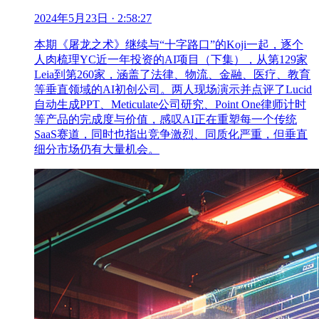
2024年5月23日
· 2:58:27
本期《屠龙之术》继续与“十字路口”的Koji一起，逐个
人肉梳理YC近一年投资的AI项目（下集），从第129家
Leia到第260家，涵盖了法律、物流、金融、医疗、教育
等垂直领域的AI初创公司。两人现场演示并点评了Lucid
自动生成PPT、Meticulate公司研究、Point One律师计时
等产品的完成度与价值，感叹AI正在重塑每一个传统
SaaS赛道，同时也指出竞争激烈、同质化严重，但垂直
细分市场仍有大量机会。