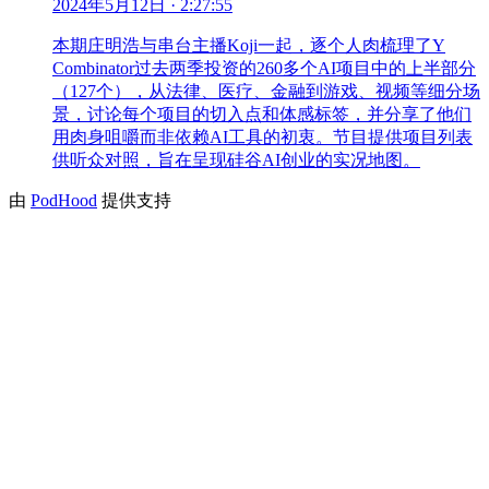
2024年5月12日
· 2:27:55
本期庄明浩与串台主播Koji一起，逐个人肉梳理了Y
Combinator过去两季投资的260多个AI项目中的上半部分
（127个），从法律、医疗、金融到游戏、视频等细分场
景，讨论每个项目的切入点和体感标签，并分享了他们
用肉身咀嚼而非依赖AI工具的初衷。节目提供项目列表
供听众对照，旨在呈现硅谷AI创业的实况地图。
由
PodHood
提供支持