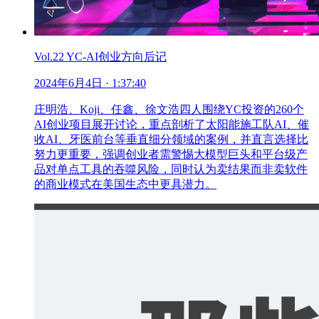
Vol.22 YC-AI创业方向后记
2024年6月4日
· 1:37:40
庄明浩、Koji、任鑫、徐文浩四人围绕YC投资的260个
AI创业项目展开讨论，重点剖析了太阳能施工队AI、催
收AI、牙医前台等垂直细分领域的案例，并直言选择比
努力更重要，强调创业者需警惕大模型巨头和平台级产
品对单点工具的吞噬风险，同时认为卖结果而非卖软件
的商业模式在美国生态中更具潜力。