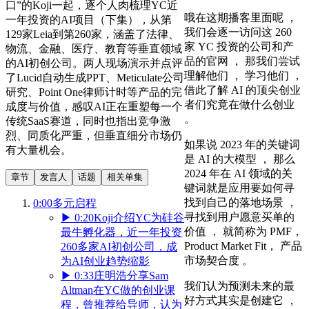
口”的Koji一起，逐个人肉梳理YC近
哦在这期播客里面呢 ，
一年投资的AI项目（下集），从第
我们会逐一访问这 260
129家Leia到第260家，涵盖了法律、
家 YC 投资的公司和产
物流、金融、医疗、教育等垂直领域
品的官网 ， 那我们尝试
的AI初创公司。两人现场演示并点评
理解他们 ， 学习他们 ，
了Lucid自动生成PPT、Meticulate公司
借此了解 AI 的顶尖创业
研究、Point One律师计时等产品的完
者们究竟在做什么创业
成度与价值，感叹AI正在重塑每一个
。
传统SaaS赛道，同时也指出竞争激
烈、同质化严重，但垂直细分市场仍
如果说 2023 年的关键词
有大量机会。
是 AI 的大模型 ， 那么
2024 年在 AI 领域的关
章节
发言人
话题
相关单集
键词就是应用要如何寻
找到自己的落地场景 ，
0:00
多元启程
寻找到用户愿意买单的
▶
0:20
Koji介绍YC为硅谷
价值 ， 就简称为 PMF，
最牛孵化器，近一年投资
Product Market Fit， 产品
260多家AI初创公司，成
市场契合度 。
为AI创业趋势缩影
▶
0:33
庄明浩分享Sam
我们认为预测未来的最
Altman在YC做的创业课
好方式其实是创建它 ，
程，曾推荐给导师，认为