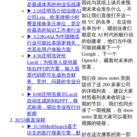
因此与其纸上谈兵来预
是最成体系的创业实战课
测未来会发生什么 ，不
▶
2:18
庄明浩介绍法律AI
如让我们直接打开这一
公司Leia，欧美律师小时
份 YC 的名单 。在这份
费直接换美元单位，是定
名单当中， 嗯创业者们
价最高的知识工作者行业
都是在 AI 时代积极行动
▶
3:22
Koji认为中国物流
的创建者 ，他们当中很
行业可能比美国更领先，
可能就藏着下一个
尤其在用户体验方面
Google， 下一个
▶
4:36
庄明浩评价
OpenAI， 藏着对未来的
Lucid：为投资人提供最
答案 。
快出PPT的方案，输入股
票代码即可生成包含财
我们在 show notes 里面
务、竞对、问题的专业分
提供了这 260 多家公司
析
的详细列表 ， 建议大家
▶
6:08
庄明浩展示Lucid
对照着列表来收听这一
自动生成的B站PPT，格
期的节目 。 我们也同步
式标准，堪比专业投行分
录了一期视频 ，在 show
析师
notes 里面大家可以看到
30:53
垂直深耕
视频的链接 。
▶
31:58
MediSearch基于
论文的医疗搜索引擎，默
好在这次播客的第一部