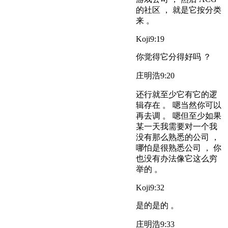
的社区 ， 就是它按分类
来 。
Koji
9:19
你觉得它分得好吗 ？
庄明浩
9:20
还行就至少它有它的逻
辑存在 。 嗯当然你可以
再去调 。 嗯但至少如果
某一天我需要对一个我
没有那么熟悉的公司 ，
哪怕是很熟悉公司 ， 你
也没有办法像它这么穷
举的 。
Koji
9:32
是的是的 。
庄明浩
9:33