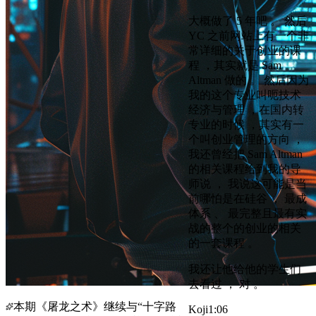
大概做了 5 年吧 。 然后
YC 之前网站上有一个非
常详细的关于创业的课
程 ，其实就是 Sam
Altman 做的 。 然后因为
我的这个专业叫呃技术
经济与管理 ，在国内转
专业的时候 ，其实有一
个叫创业管理的方向 ，
我还曾经把 Sam Altman
的相关课程给到我的导
师说 ， 我说这可能是当
前哪怕是在硅谷 ， 最成
体系 、 最完整且最有实
战的整个的创业的相关
的一套课程 。
我还让他给他的学生们
去看过 ， 对 。
本期《屠龙之术》继续与“十字路
Koji
1:06