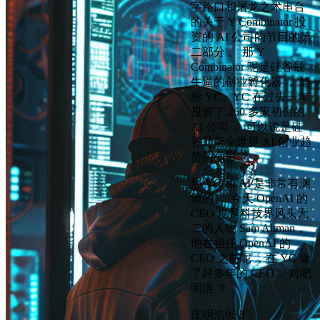
字路口和屠龙之术串台
的关于 Y Combinator 投
资的 AI 公司的节目的第
二部分 。 那 Y
Combinator 呢是硅谷最
牛逼的创业孵化器 ， 简
称 YC。YC 在过去一年
投资了 260 多家初创的
AI 公司 ， 可以说是硅
谷乃至全世界 AI 创业趋
势的缩影 。
那 YC 和 AI 是非常有渊
源的 ， 今天 OpenAI 的
CEO 也是科技界风头无
二的人物 Sam Altman，
他在担任 OpenAI 的
CEO 之前呢 ，在 YC 做
了好多年的 CEO， 对吧
明浩 ？
庄明浩
0:33