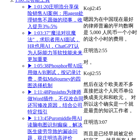
1:00:52
智能工具
▶
1:01:20
庄明浩分享保
Koji
2:45
险销售AI案例：用agent处
嗯因为在中国现在最好
理销售不愿做的琐事，收
的律师普遍的平均数啊
入提升3%-5%
是 5,000 人民币一个小时
▶
1:03:37
"魔法对抗魔
的这个小时的费用 。
法"，求职者用AI面试，
HR也用AI，ChatGPT认
庄明浩
2:55
为人际能力等软技能未来
更加重要
对 。
▶
1:05:38
Phosphor帮AI应
用做A/B测试，按记录计
Koji
2:55
费，类似Midjourney的四
然后在这个欧美差不多
图选择机制
直接把这个人民币单位
▶
1:11:48
Pinsights为律师
换成美元和和欧元 。 对
做Word插件，不仅改合同
所以这个确实是一个就
还写修改原因，结合公司
是最贵的知识工作者 。
特定指引
▶
1:13:45
Puromiddle用AI
庄明浩
3:07
读脑电图识别癫痫，解决
医生疲劳导致的漏诊问
而且是已经早就被定价
题，获庄明浩高评价