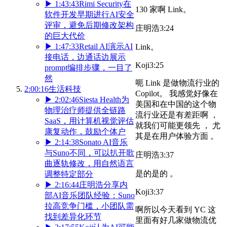
▶
1:43:43
Rimi Security在
130 家啊 Link。
软件开发早期进行AI安全
评审，避免后期修改架构
庄明浩
3:24
的巨大代价
▶
1:47:33
Retail AI演示AI
Link。
接电话，边通话边展示
Koji
3:25
prompt编排步骤，一目了
然
呃 Link 是做物流行业的
2:00:16
生活科技
Copilot。 我感觉好像在
▶
2:02:46
Siesta Health为
美国和在中国的这个物
物理治疗师提供全链路
流行业还是有差距啊 ，
SaaS，用计算机视觉评估
就我们可能更领先 ， 尤
康复动作，鼓励个体户
其是在用户体验方面 。
▶
2:14:38
Sonato AI音乐
与Suno不同，可以扒开歌
庄明浩
3:37
曲逐轨修改，用自然语言
是的是的 。
调整特定部分
▶
2:16:44
庄明浩分享内
Koji
3:37
部AI音乐团队经验：Suno
拉高竞争门槛，小团队需
啊所以今天看到 YC 这
找到差异化环节
里面有好几家做物流优