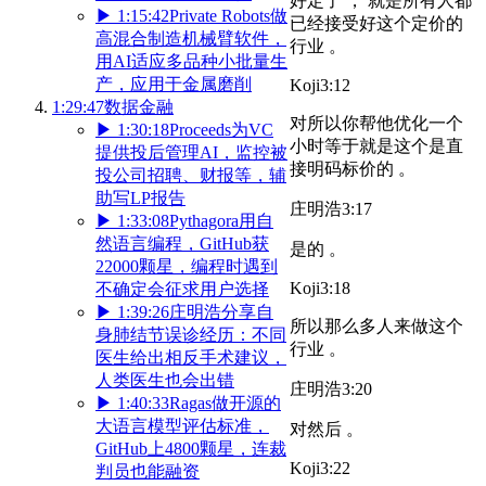
好定了 ， 就是所有人都
▶
1:15:42
Private Robots做
已经接受好这个定价的
高混合制造机械臂软件，
行业 。
用AI适应多品种小批量生
产，应用于金属磨削
Koji
3:12
1:29:47
数据金融
对所以你帮他优化一个
▶
1:30:18
Proceeds为VC
小时等于就是这个是直
提供投后管理AI，监控被
接明码标价的 。
投公司招聘、财报等，辅
助写LP报告
庄明浩
3:17
▶
1:33:08
Pythagora用自
然语言编程，GitHub获
是的 。
22000颗星，编程时遇到
Koji
3:18
不确定会征求用户选择
▶
1:39:26
庄明浩分享自
所以那么多人来做这个
身肺结节误诊经历：不同
行业 。
医生给出相反手术建议，
人类医生也会出错
庄明浩
3:20
▶
1:40:33
Ragas做开源的
大语言模型评估标准，
对然后 。
GitHub上4800颗星，连裁
Koji
3:22
判员也能融资