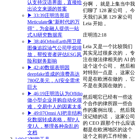
认支持汉语界面，直接给
分啊 ， 就是上集当中我
出论文来源的答案
们聊了 128 家公司 ， 今
▶
33:39
庄明浩形容
天我们从第 129 家公司
Meticulate像"新时代的万
Leia 开始 。
得"，为金融人提供一站
式AI研究数据库
庄明浩
2:18
▶
38:46
OrbioEarth用卫星
Leia 又是一个比较我们
图像追踪油气公司甲烷排
其实见过很多次的 ， 专
放，帮投资者评估ESG风
注在做法律相关的 AI 的
险和财务影响
这个这个公司 。 然后相
▶
42:40
数据表明因
对特别一点是 ， 这家公
deepfake造成的浪费高达
司是在欧洲在做的 ， 它
780亿美元，AI安全需求
不是在美国在做的 。
巨大
▶
46:19
庄明浩认为Offdio
然后呃它已经有一些这
做小型企业并购自动化很
个合作的律所跟一些合
难，交易中人的因素太多
作的案例出现 。 然后我
▶
49:07
Omni AI把非结构
没记错的话 ， 这家公司
化数据转成表格，帮P人
的 CEO 跟那个什么应该
变J人，整理各种杂乱的
都是在欧洲地区的这个
文档
这个之前的工作经验 。