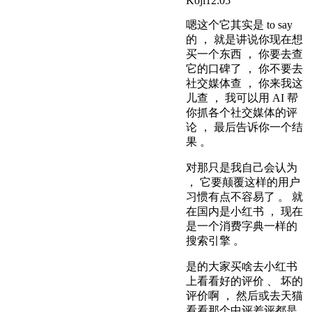
Koji
12:05
嗯这个它其实是 to say
的 ， 就是讲说你现在想
买一个东西 ， 你要去查
它的口碑了 ， 你不要去
社交媒体查 ， 你来我这
儿查 ， 我可以用 AI 帮
你抓各个社交媒体的评
论 ， 最后告诉你一个结
果 。
对那只是我自己会认为
， 它要颠覆这样的用户
习惯有点不容易了 。 就
在国内是小红书 ， 现在
是一个消费字典一样的
搜索引擎 。
是的大家买啥去小红书
上看看好的评价 、 坏的
评价啊 ， 然后或去天猫
看看那个中评差评都是