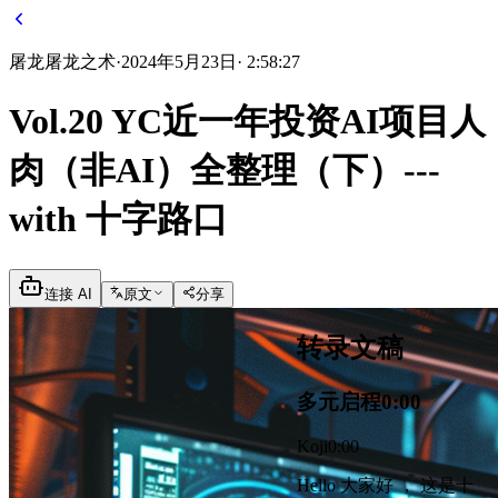
屠龙
屠龙之术
·
2024年5月23日
·
2:58:27
Vol.20 YC近一年投资AI项目人
肉（非AI）全整理（下）---
with 十字路口
连接 AI
原文
分享
转录文稿
多元启程
0:00
Koji
0:00
Hello 大家好 ， 这是十