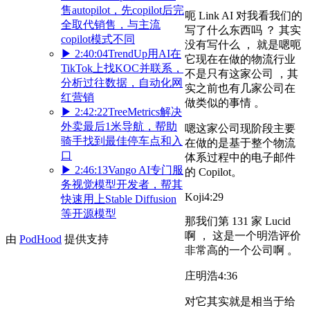
售autopilot，先copilot后完
呃 Link AI 对我看我们的
全取代销售，与主流
写了什么东西吗 ？ 其实
copilot模式不同
没有写什么 ， 就是嗯呃
▶
2:40:04
TrendUp用AI在
它现在在做的物流行业
TikTok上找KOC并联系，
不是只有这家公司 ，其
分析过往数据，自动化网
实之前也有几家公司在
红营销
做类似的事情 。
▶
2:42:22
TreeMetrics解决
外卖最后1米导航，帮助
嗯这家公司现阶段主要
骑手找到最佳停车点和入
在做的是基于整个物流
口
体系过程中的电子邮件
▶
2:46:13
Vango AI专门服
的 Copilot。
务视觉模型开发者，帮其
Koji
4:29
快速用上Stable Diffusion
等开源模型
那我们第 131 家 Lucid
啊 ， 这是一个明浩评价
由
PodHood
提供支持
非常高的一个公司啊 。
庄明浩
4:36
对它其实就是相当于给