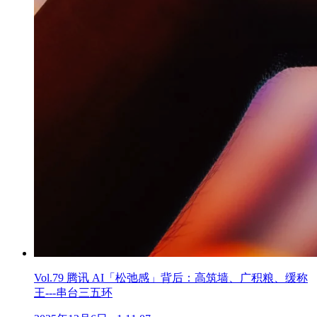
Vol.79 腾讯 AI「松弛感」背后：高筑墙、广积粮、缓称
王---串台三五环