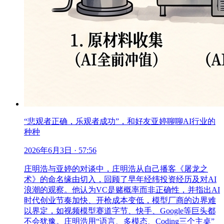
“悲观者正确，乐观者成功”，和好友亚婷聊聊AI行业的
种种
2026年6月3日
· 57:56
庄明浩与亚婷的对谈中，庄明浩从自己播客《屠龙之
术》的命名缘由切入，回顾了早年经纬投资经历及对AI
浪潮的观察。他认为VC是赌概率而非正确性，并指出AI
时代创业节奏加快、开枪成本变低，模型厂商的边界难
以界定，如视频模型赛道字节、快手、Google等巨头都
不会犹豫。庄明浩用“语言、多模态、Coding三个主桌”