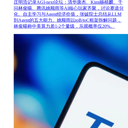
庄明浩记录AGI-next论坛：清华唐杰、Kimi杨植麟、千
问林俊暘、腾讯姚顺雨等AI核心玩家齐聚，讨论赛道分
化、自主学习与Agent经济价值，张钹院士总结从LLM
到Agent的五大能力。姚顺雨以toB/toC框架拆解问题，
林俊暘称中美算力差1-2个量级，乐观概率仅20%。