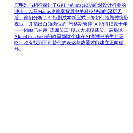
庄明浩与相征探讨了GPT-4的image2功能对设计行业的
冲击，以及Manus收购案背后中美科技脱钩的深层矛
盾。他们分析了AI短剧成本断崖式下降如何摧毁传统影
视业，并指出白领岗位的“恩格斯暂停”可能持续数十年
——Meta已在用“蒸馏员工”模式大规模裁员。最后以
AlphaGo与Faker的故事隐喻个体在AI浪潮中的生存策
略：唯有找到不可替代的表达与热爱才能建立正向循
环。