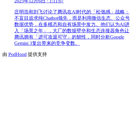
2025年12月6日
· 1:11:07
庄明浩和刘飞讨论了腾讯在AI时代的「松弛感」战略：
不盲目追求纯Chatbot领先，而是利用微信生态、公众号
数据优势，在多模态和自有场景中发力。他们认为AI进
入「场景之年」，大厂的数据壁垒和生态连接器角色让
腾讯拥有「进可攻退可守」的韧性，同时分析Google
Gemini 3复出带来的竞争变数。
由
PodHood
提供支持