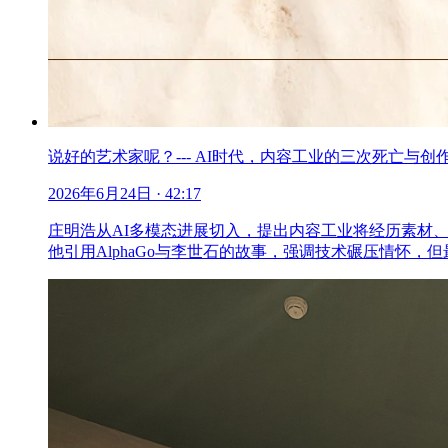
说好的艺术家呢？--- AI时代，内容工业的三次死亡与创
2026年6月24日
· 42:17
庄明浩从AI多模态进展切入，提出内容工业将经历素材、
他引用AlphaGo与李世石的故事，强调技术碾压情怀，