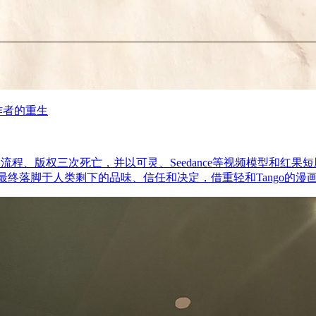
作者的重生
流程、版权三次死亡，并以可灵、Seedance等视频模型和红
但最终落脚于人类剩下的品味、信任和决定，借重轻和Tango的