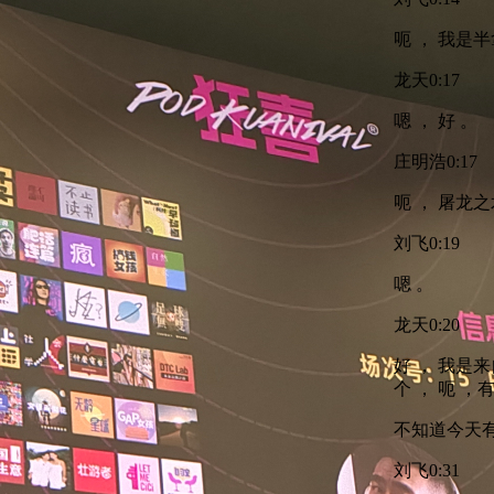
呃 ， 我是
龙天
0:17
嗯 ， 好 。
庄明浩
0:17
呃 ， 屠龙之
刘飞
0:19
嗯 。
龙天
0:20
好 ， 我是
个 ， 呃 ，
不知道今天有
刘飞
0:31