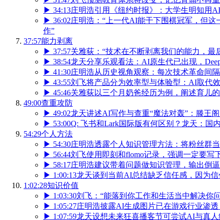
▶
34:13
庄明浩引用《纽约时报》：大学生明知用A
▶
36:02
庄明浩：“上一代AI能干下围棋冠军，但这
作”
37:57
能力剥离
▶
37:57
关雅荻：“技术在不断剥离我们的能力，最
▶
38:54
龙天分享乐观看法：AI原生代已出现，Dee
▶
41:30
庄明浩从历史视角观察：每次技术革命间隔
▶
43:55
刘飞将产品分为效率型与体验型：AI取代
▶
45:46
关雅荻以三个月奶爸经历为例，阐述育儿的
49:00
查重攻防
▶
49:02
龙天讲述AI写作与查重“魔法对轰”：滕王阁
▶
53:00
Q: 飞书和Lark国际版有何区别？龙天：国
54:29
个人方法
▶
54:30
庄明浩透露个人知识管理方法：将粉丝群当
▶
56:44
刘飞使用即刻和flomo记录，强调一定要写
▶
58:17
庄明浩建议带着问题做知识管理，输出倒逼
▶
1:00:13
龙天谈到当前AI总结缺乏信任感，因为
1:02:28
知识价值
▶
1:03:30
刘飞：“能落到你工作和生活当中解决你
▶
1:05:27
庄明浩披露AI生成图片已在游戏行业渗透：2
▶
1:07:59
龙天设想未来狂喜播客节可尝试AI与真人