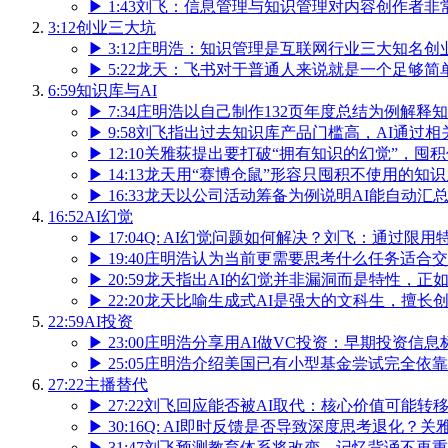
▶
1:43
刘飞：信息管理与知识管理对内容创作者非
3:12
创业三大坑
▶
3:12
庄明浩：知识管理是互联网行业三大知名创
▶
5:22
龙天：飞书对于普通人来说就是一个足够简
6:59
知识库与AI
▶
7:34
庄明浩以自己制作132页年度总结为例解释
▶
9:58
刘飞指出过去知识库产品门槛高，AI通过相
▶
12:10
关雅荻提出要打破“拥有知识的幻觉”，囤
▶
14:13
龙天用“赛博仓鼠”形容只囤积不使用的知识
▶
16:33
龙天以公司活动筹备为例说明AI能自动汇
16:52
AI幻觉
▶
17:04
Q: AI幻觉问题如何解决？刘飞：通过限
▶
19:40
庄明浩认为当前更需要思考什么任务适合交给
▶
20:59
龙天指出AI的幻觉并非漏洞而是特性，正
▶
22:20
龙天比喻生成式AI是强大的文科生，擅长
22:59
AI投资
▶
23:00
庄明浩分享用AI做VC投资：早期投资信息
▶
25:05
庄明浩介绍美国已有小型基金尝试完全依靠A
27:22
主播替代
▶
27:22
刘飞回应能否被AI取代：核心价值可能转
▶
30:16
Q: AI即时反馈是否导致深度思考退化？
▶
31:47
刘飞预测教育体系将改变，记忆背诵不再重