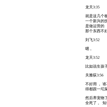
龙天
3:35
就是这几个板
一个新兴的技
是做运营的
那个东西不好
刘飞
3:52
嗯 。
龙天
3:52
比如说生孩子
关雅荻
3:56
不好用 ， 
得都跟一坨屎
然后养宠物了
全死了 。 