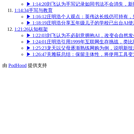
▶
1:14:20
刘飞认为手写记录如同书法不会消失，新
1:14:34
手写与教育
▶
1:16:12
庄明浩个人观点：英伟达长线仍可持有，短
▶
1:18:19
庄明浩分享五年级儿子的学校已出台AI使
1:21:26
认知框架
▶
1:22:03
刘飞认为不必刻意拥抱AI，改变会自然
▶
1:24:01
庄明浩引用1999年互联网生存挑战，类
▶
1:25:23
龙天以父母逐渐熟练网购为例，说明新技
▶
1:26:47
关雅荻总结：保留主体性，将使用工具变
由
PodHood
提供支持