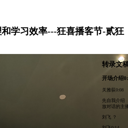
管理和学习效率---狂喜播客节-贰狂
转录文
开场介绍
0
关雅荻
0:08
先自我介绍 ，
放对话的主播 
刘飞 ？
刘飞
0:14