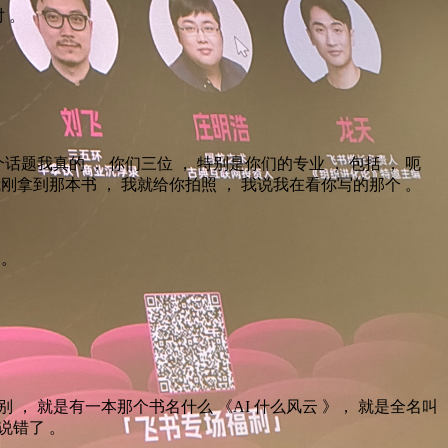
对 。
话题我真的 ， 你们三位 ， 特别是你们的专业 ， 包括 ， 呃
 我刚拿到那本书 ， 我就给你拍照 ， 我说我在看你写的那个 。
 。
别别 ， 就是有一本那个书名什么 《AI 什么风云 》， 就是全名叫
说错了 。