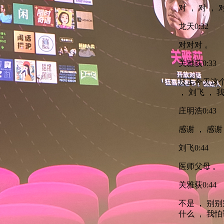
对 ， 对 ， 
龙天
0:32
对对对 。
关雅荻
0:33
反正今天这个
， 刘飞 ，
庄明浩
0:43
感谢 ， 感谢
刘飞
0:44
医师父母 。
关雅荻
0:44
不是 ， 别
什么 ， 我怕