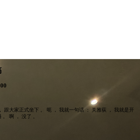
稿
:00
 跟大家正式坐下 。 呃 ， 我就一句话 ： 关雅荻 ， 我就是开
。 啊 ， 没了 。