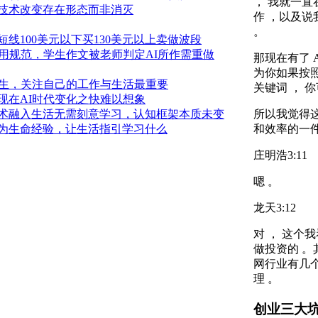
， 我就一直
技术改变存在形态而非消灭
作 ，以及说
。
线100美元以下买130美元以上卖做波段
用规范，学生作文被老师判定AI所作需重做
那现在有了 
为你如果按
发生，关注自己的工作与生活最重要
关键词 ， 
比现在AI时代变化之快难以想象
术融入生活无需刻意学习，认知框架本质未变
所以我觉得这
为生命经验，让生活指引学习什么
和效率的一件
庄明浩
3:11
嗯 。
龙天
3:12
对 ， 这个
做投资的 。其
网行业有几个
理 。
创业三大