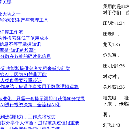
常关键
我用的是非常
对于你们二位
业大坑之一
单的知识生产与管理工具
庄明浩
1:34
知识库工作流
庄老师 。
关性搜索降低了使用成本
积信息不等于掌握知识
龙天
1:35
库是“知识的坟墓”
你先写 。
总分散在各处的碎片化信息
庄明浩
1:36
用特定功能和提供参考文档来减少幻觉
AI，因为AI并非万能
对对对 。
如人类也需要双重验证
创作总结，应避免直接用于数学逻辑运算
关雅荻
1:36
咱先聊 ， 
标准化，只需一套提示词即可获得60分结果
下来 ， 传递
I进行投资决策，全流程AI化
啊 。
移到选题能力，工作流将改变
关雅荻分享个人体验：过程被跳过但很重要
刘飞
1:43
要，融合与创新知识成为关键