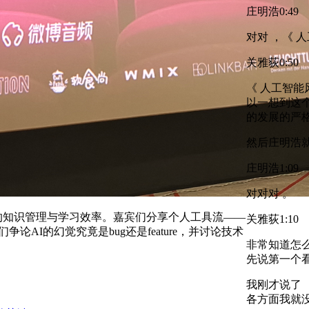
庄明浩
0:49
对对 ，《 
关雅荻
0:50
《 人工智能
以一想到这个
的发展的严格
然后庄明浩就
庄明浩
1:09
对对对 。
的知识管理与学习效率。嘉宾们分享个人工具流——
关雅荻
1:10
论AI的幻觉究竟是bug还是feature，并讨论技术
非常知道怎么
先说第一个看
我刚才说了 
各方面我就没