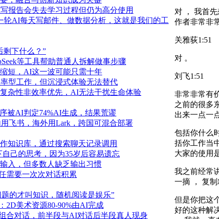
I写报告会失去学习过程但仍为高分使用
对 ， 我首
一轮AI每天写邮件、做数据分析，这就是我们的工
作者非常非常
关雅荻
1:51
后剩下什么？”
对 。
pSeek等工具帮助普通人拆解做事步骤
缩短，AI这一波可能只需十年
刘飞
1:51
效率型工作，但沉浸式体验无法替代
复杂性非效率优先，AI无法干扰生命体验
非常非常有价
之前的很多东
序被AI判定74%AI生成，结果荒谬
出来一点一点
内用飞书，海外用Lark，跨国可混合部署
包括你什么时
括你工作当中
作知识库，通过搜索聊天记录调用
大家的使用是
下自己的思考，因为35岁后容易遗忘
输入，但多数人缺乏输出习惯
我之前经常讲
信任需要一次次对话积累
一摘 ， 复
问题的才叫知识，随机阅读是娱乐”
但是你把这个
D美术资源80-90%由AI完成
好的这种解决
组合对话，前半段与AI对话后半段真人现身