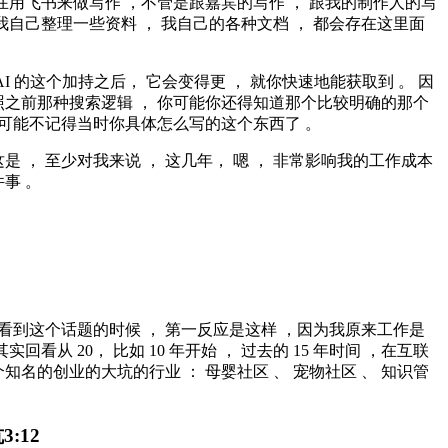
在用飞书来做写作 ，不管是跟嘉宾的写作 ， 跟我的制作人的写
我自己整理一些资料 ， 我自己的各种文档 ， 都会存在这里面
AI 的这个加持之后， 它会变得更 ， 就你快速地能获取到 。 因
照之前那种搜索逻辑 ， 你可能你还得知道那个比较明确的那个
你可能不记得当时你具体怎么写的这个东西了 。
是 ， 至少对我来说 ， 这几年， 嗯 ， 非常影响我的工作成本
事 。
我看到这个话题的时候 ， 第一反应是这样 ，因为我原来工作是
实回看从 20， 比如 10 年开始 ， 过去的 15 年时间 ，在互联
知名的创业的大坑的行业 ： 母婴社区 、 宠物社区 、 知识管
坑
3:12