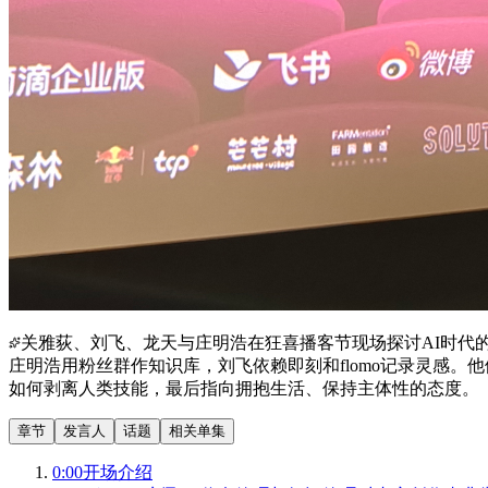
关雅荻、刘飞、龙天与庄明浩在狂喜播客节现场探讨AI时代
庄明浩用粉丝群作知识库，刘飞依赖即刻和flomo记录灵感。他们争
如何剥离人类技能，最后指向拥抱生活、保持主体性的态度。
章节
发言人
话题
相关单集
0:00
开场介绍