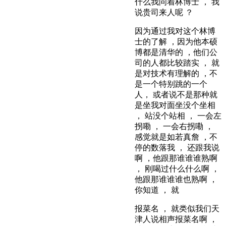
什么我问着林博士 ， 我
说贵司来人呢 ？
因为通过我对这个林博
士的了解 ，因为他本硕
博都是清华的 ，他们公
司的人都比较踏实 ， 就
是对技术有理解的 ，不
是一个特别跳的一个
人， 或者说不是那种就
是坐我对面坐没个坐相
， 站没个站相 ， 一会左
拐嘞 ， 一会右拐嘞 ，
感觉就是如若真詹 ，不
停的数落我 ， 还跟我说
啊 ，他跟那谁谁谁熟啊
， 刚喝过什么什么啊 ，
他跟那谁谁谁也熟啊 ，
你知道 ， 就
报菜名 ， 就类似我们天
津人说相声报菜名啊 ，