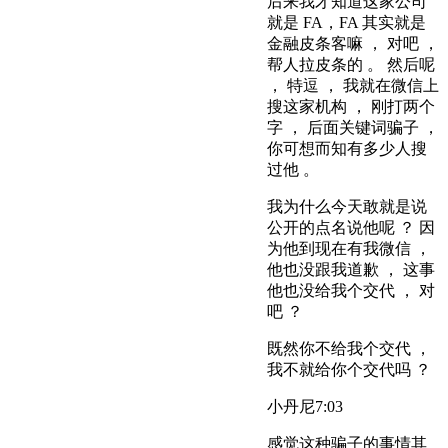
后来我才知道这家公司
就是 FA，FA 其实就是
金融皮条客嘛 ， 对吧 ，
帮人拉皮条的 。 然后呢
， 特逗 ， 我就在微信上
搜这家机构 ， 刚打两个
字 ， 后面关键词骗子 ，
你可想而知有多少人搜
过他 。
我为什么今天敢就是说
公开的点名说他呢 ？ 因
为他到现在有我微信 ，
他也没跟我道歉 ， 这事
他也没给我个交代 ， 对
吧 ？
既然你不给我个交代 ，
我不就给你个交代吗 ？
小丹尼
7:03
感觉这种骗子的事情其