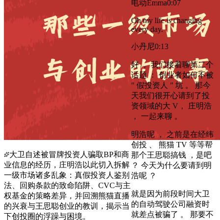
电动Emma
0:07
Oh my life is changing
every day.
小丹尼
0:13
好 ， 我们接着聊第二个
话题 ： 创业者如何不被
" 假投资人 " 坑 。 那今
天我们很开心请到了投
资领域的大 V， 庄明浩
， 一起来聊 。
明浩呢 ， 之前是在经纬
创投 、 熊猫 TV 等等帮
大卫自述被冒牌投资人骗取BP和商
那个王思聪搞钱 ，是吧
业信息的经历，庄明浩以此切入拆解
？ 今天为什么要请到明
一级市场诸多乱象：真假投资人鉴别
浩呢 ？
法、回购条款的致命陷阱、CVC与主
就是因为前段时间大卫
权基金的策略差异，并回溯熊猫直播
的自动驾驶公司融资时
的兴衰与王思聪创业的教训，揭示当
就差点被骗了 。 那要不
下创投圈的浮躁与困境。