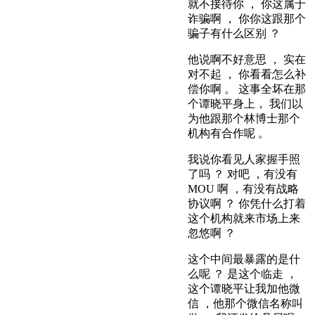
就不接待你 ， 你这属于
诈骗啊 ， 你你这跟那个
骗子有什么区别 ？
他说啊不好意思 ， 实在
对不起 ， 你看看怎么补
偿你啊 。 这事全坏在那
个谭晓平身上， 我们以
为他跟那个林博士那个
机构有合作呢 。
我说你看见人家握手照
了吗 ？ 对吧 ，有没有
MOU 啊 ，有没有战略
协议啊 ？ 你凭什么打着
这个机构就来市场上来
忽悠啊 ？
这个中间最暴露的是什
么呢 ？ 是这个临走 ，
这个谭晓平让我加他微
信 ，他那个微信名称叫