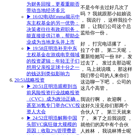
为财务回报，更看重能否
不是今年去过好几次了
带动当地经济多元
吗 ？ 我就跟那小姑娘说
▶
16:02
电动Emma揭示中
， 我说行 ， 这样我拉个
东主权基金的另一优势：
群 ， 让我们公司这个总
决策者往往有政府职务，
监给你一份 。
能直接提供订单，帮助企
业成为当地龙头并上市
好 ， 打完电话撂了 ，
▶
19:58
庄明浩补充中东
拉了个群 。 第二天呢 ，
主权基金在游戏电竞领域
重新给她写一份 BP， 发
的投资逻辑：年轻王子们
过去了 。 发过去那边呢
想用父亲投足球十分之一
， 马上就说哦 ， 那这样
的钱达到类似影响力
我们带公司的人来你们
20:51
战略投资
这边聊一下吧 ， 公司的
▶
20:51
庄明浩观察到当
这几个高管 。
前风险投资行业战略投资
（CVC）成为政治正确，
我说行啊 ， 欢迎啊 ，
甚至36氪专门举办CVC投
这好久没见你们那两个
资人大会
合伙人了 。 第三天就来
▶
24:52
庄明浩解释中国
了 。 来了之后我说哎 ，
头部VC疯狂做大规模的
就他们的其中有个合伙
原因：收取2%管理费是
人姓林 ， 我说林博士呢