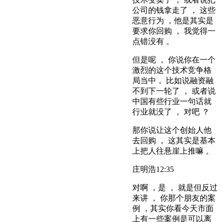
公司的钱拿走了 ， 这些
恶意行为 ，他是其实是
要求你回购 ， 我觉得一
点错没有 。
但是呢 ， 你说你在一个
激烈的这个技术竞争格
局当中， 比如说融资融
不到下一轮了 ， 或者说
中国有些行业一句话就
行业就没了 ， 对吧 ？
那你说让这个创始人他
去回购 ， 这其实是基本
上把人往悬崖上推嘛 。
庄明浩
12:35
对啊 ，是 ， 就是但反过
来讲 ， 你那个朋友的案
例 ，其实你看今天市面
上有一些案例是可以离