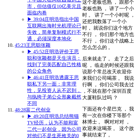
这个老板也熟 ， 跟那个
市，但估值仅10亿美元且
老板也熟 ， 讲了一个小
面临内卷
时 。 讲了一个小时呢 ，
▶
39:04
庄明浩指出中国
还把我数落了一个小
互联网出海时光机理论已
时， 就说你们这个地方
失效，简单复制模式行不
不行 ， 你们那个地方也
通，必须深度本地化
不行 ， 你们这个战略上
45:23
王思聪张颖
怎么怎么的 。
▶
45:52
庄明浩评价王思
聪和张颖都是天生演员：
后来就走了 。 走了之后
找到了完美匹配自己性格
呢 ， 临走的时候还跟我
的公众角色
说那个常总改天欢迎你
▶
46:41
庄明浩透露王思
来我们公司喝茶 。 我说
聪私下另一面：非常理
行啊 ， 你们公司我去过
性，见投资人从不迟到，
，不就在那个深圳百度
与纨绔子弟公众形象截然
大厦鞋队过吗 ？
不同
下面还有个星巴克 ， 我
48:28
富二代创业
有一次在你楼下等那个
▶
49:20
庄明浩总结熊猫
林博士 。 啊对对对 ，
TV经历，认为不能和富
欢迎来这喝茶 。 这个故
二代一起创业，因为公司
事就结束了 。
对他们不是生死攸关的0