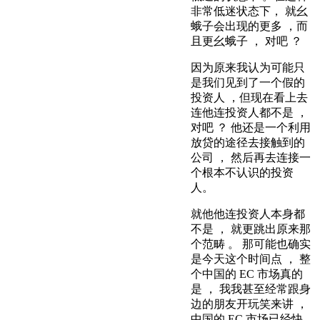
非常低迷状态下， 就幺
蛾子会出现的更多 ，而
且更幺蛾子 ， 对吧 ？
因为原来我认为可能只
是我们见到了一个假的
投资人 ，但现在看上去
连他连投资人都不是 ，
对吧 ？ 他还是一个利用
放贷的途径去接触到的
公司 ， 然后再去连接一
个根本不认识的投资
人。
就他他连投资人本身都
不是 ， 就更跳出原来那
个范畴 。 那可能也确实
是今天这个时间点 ， 整
个中国的 EC 市场真的
是 ， 我我甚至经常跟身
边的朋友开玩笑来讲 ，
中国的 EC 市场已经快