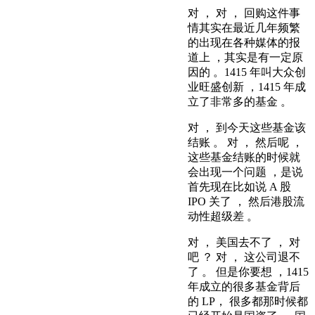
对 ， 对 ， 回购这件事
情其实在最近几年频繁
的出现在各种媒体的报
道上 ，其实是有一定原
因的 。1415 年叫大众创
业旺盛创新 ，1415 年成
立了非常多的基金 。
对 ， 到今天这些基金该
结账 。 对 ， 然后呢 ，
这些基金结账的时候就
会出现一个问题 ，是说
首先现在比如说 A 股
IPO 关了 ， 然后港股流
动性超级差 。
对 ， 美国去不了 ， 对
吧 ？ 对 ， 这公司退不
了 。 但是你要想 ，1415
年成立的很多基金背后
的 LP， 很多都那时候都