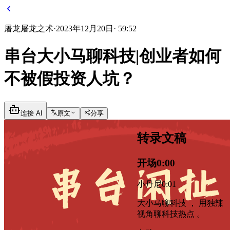
屠龙
屠龙之术
·
2023年12月20日
·
59:52
串台大小马聊科技|创业者如何
不被假投资人坑？
连接 AI
原文
分享
转录文稿
开场
0:00
小丹尼
0:01
大小马聊科技 ， 用独辣
视角聊科技热点 。