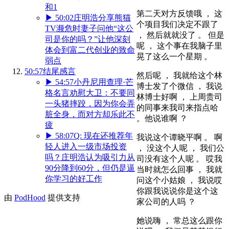
和1
第二天对方反馈哦 ， 这
▶
50:02
庄明浩分享熊猫
个项目我们决定不跟了
TV濒危时妻子问他“这公
， 然后就就没了 。 但是
司是你的吗？”让他深刻
呢 ， 这个事在我脑子里
体会到富二代创业的致命
晃了这么一个星期 。
弱点
50:57
结尾感言
然后呢 ， 我就给这个林
▶
54:57
小丹尼用查理·芒
博士发了个微信 ， 我说
格名言劝慰大卫：不要同
林博士好啊 ， 上周贵司
一头猪摔跤，因为你会弄
的同事来我司来指点哈
脏全身，而对方却乐此不
。他说谁啊 ？
疲
▶
58:07
Q: 现在还推荐年
我说这个谭晓平啊 。 啊
轻人进入一级市场投资
， 没这个人呢 ， 我们公
吗？庄明浩认为吸引力从
司没有这个人呢 。 哎我
90分降到60分，但仍是逼
当时就怎么回事 ， 我就
你学习的好工作
问这个小姑娘 ， 我说哎
你跟我说说你是这个这
由
PodHood
提供支持
家公司的人吗 ？
她说嗨 ， 常总这么跟你