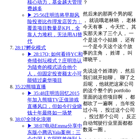
核心动力，基金越大管理
？
费越多
然后来的那两个男的呢
▶
25:56
庄明浩将早期风
， 就说哦老林呐 ， 老林
险投资比作理发店苦力：
今天有事 ， 今天忙 。其
覆盖项目数量是KPI，全
实那天来了三个人， 一
靠人力堆积，无法用AI替
个是这个小姑娘 ， 还有
代
一个是今天这个这个故
28:17
孵化模式
事的主角 ， 姓谭 ， 叫
▶
28:17
Q: 如何看待YC和
谭晓平 。
奇绩创坛模式？庄明浩认
为陆奇的模式适合他个
先说这个姓谭的 ， 然后
人，但固定投资额太小可
我们就开始聊 。 聊了之
能错过豪华项目
后呢 ，他就把这家公司
35:22
熊猫直播
的这个整个的 portfolio
▶
35:48
庄明浩回忆2015
里面的这些项目啊 ， 都
年加入熊猫TV正值游戏
都吹了一遍啊 ， 当年投
直播风口，但如今行业烧
过小马 ， 投过这个公司
钱十年最终如一场梦
， 投过那个公司 ， 反正
38:07
全球化浪潮
自动驾驶行业里面都都
▶
38:07
电动Emma分享中
数落一圈 。
东版小腾讯Yala案例：三
个中国人在阿联酋做到上