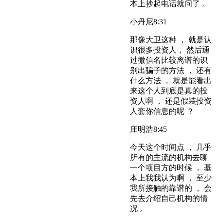
本上抄起电话就问了 。
小丹尼
8:31
那像大卫这种 ， 就是认
识很多投资人， 然后通
过微信名比较离谱的识
别出骗子的方法 ， 还有
什么方法 ， 就是能看出
来这个人到底是真的投
资人啊 ， 还是假装投资
人套你信息的呢 ？
庄明浩
8:45
今天这个时间点 ， 几乎
所有的主流的机构去聊
一个项目方的时候 ， 基
本上我我认为啊 ， 至少
我所接触的靠谱的 ， 会
先去介绍自己机构的情
况 。