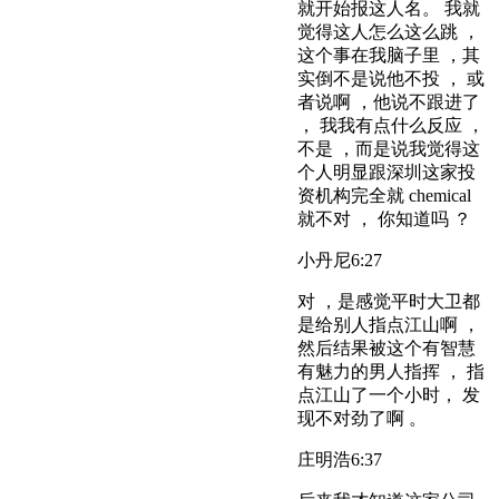
就开始报这人名。 我就
觉得这人怎么这么跳 ，
这个事在我脑子里 ，其
实倒不是说他不投 ， 或
者说啊 ，他说不跟进了
， 我我有点什么反应 ，
不是 ，而是说我觉得这
个人明显跟深圳这家投
资机构完全就 chemical
就不对 ， 你知道吗 ？
小丹尼
6:27
对 ，是感觉平时大卫都
是给别人指点江山啊 ，
然后结果被这个有智慧
有魅力的男人指挥 ， 指
点江山了一个小时， 发
现不对劲了啊 。
庄明浩
6:37