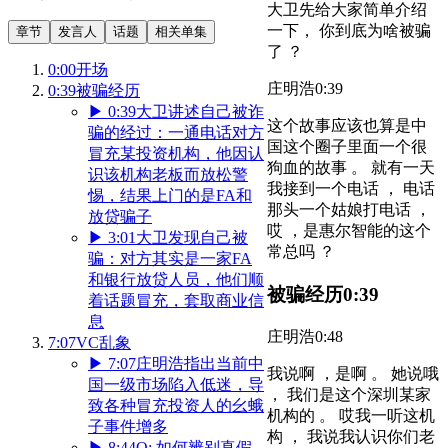
大卫先给大家简单介绍
一下， 你到底为啥被骗
章节
发言人
话题
相关单集
了 ？
0:00
开场
庄明浩
0:39
0:39
被骗经历
▶
0:39
大卫讲述自己被诈
这个故事应该也算是中
骗的经过：一通电话对方
国这个圈子里面一个很
冒充某投资机构，他因认
狗血的故事 。 就有一天
识该机构老板而放松警
我接到一个电话 ， 电话
惕，结果上门的是FA和
那头一个姑娘打电话 ，
放贷骗子
哎 ，是惠尔智能的这个
▶
3:01
大卫发现自己被
常总吗 ？
骗：对方其实是一家FA
和银行放贷人员，他们顺
被骗经历
0:39
着话题冒充，套取商业信
息
庄明浩
0:48
7:07
VC乱象
▶
7:07
庄明浩指出当前中
我说啊 ，是啊 。 她说哦
国一级市场陷入低迷，导
， 我们是这个深圳某家
致各种冒充投资人的幺蛾
机构的 。 哎我一听这机
子事件增多
构 ， 我说我认识你们老
▶
8:44
Q: 如何辨别真假