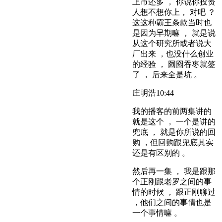
上市还多 ， 你说你投资
人想不想你上， 对吧 ？
这这种霸王条款当时也
是因为早期嘛 ， 就是说
从这个研究所或者说大
厂出来 ，也没什么创业
的经验 ， 囫囵吞枣就签
了 ， 后来全是坑 。
庄明浩
10:44
我的播客的前两集讲的
就是这个 ， 一个是讲的
兜底 ， 就是你所说的回
购 ，但回购跟兜底其实
还是有区别的 。
然后再一集 ， 我是跟那
个正刚跟老罗之间的事
情的时候 ， 跟正刚聊过
，他们之间的事情也是
一个事情嘛 。