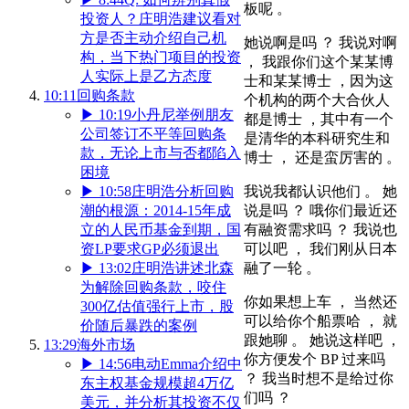
板呢 。
投资人？庄明浩建议看对
方是否主动介绍自己机
她说啊是吗 ？ 我说对啊
构，当下热门项目的投资
， 我跟你们这个某某博
人实际上是乙方态度
士和某某博士 ，因为这
10:11
回购条款
个机构的两个大合伙人
▶
10:19
小丹尼举例朋友
都是博士 ，其中有一个
公司签订不平等回购条
是清华的本科研究生和
款，无论上市与否都陷入
博士 ， 还是蛮厉害的 。
困境
我说我都认识他们 。 她
▶
10:58
庄明浩分析回购
说是吗 ？ 哦你们最近还
潮的根源：2014-15年成
有融资需求吗 ？ 我说也
立的人民币基金到期，国
可以吧 ， 我们刚从日本
资LP要求GP必须退出
融了一轮 。
▶
13:02
庄明浩讲述北森
为解除回购条款，咬住
你如果想上车 ， 当然还
300亿估值强行上市，股
可以给你个船票哈 ， 就
价随后暴跌的案例
跟她聊 。 她说这样吧 ，
13:29
海外市场
你方便发个 BP 过来吗
▶
14:56
电动Emma介绍中
？ 我当时想不是给过你
东主权基金规模超4万亿
们吗 ？
美元，并分析其投资不仅