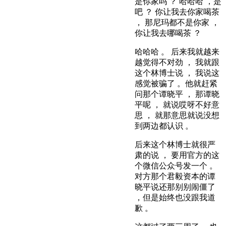
是你家吗 ？ 哈哈哈 ，是
吧 ？ 你让我去你家喝茶
， 那尼玛都不是你家 ，
你让我去哪喝茶 ？
哈哈哈 。 后来我就越来
越觉得不对劲 ， 我就跟
这个林博士说 ， 我说这
感觉被骗了 。他就赶紧
问那个谭晓平 ， 那谭晓
平呢 ， 就说哎呀不好意
思 ， 就那意思就说没想
到两边都认识 。
后来这个林博士就很严
肃的说 ， 要用官方的这
个微信公众号发一个 。
对方那个君毅资本的谭
晓平说还那别别闹僵了
，但是始终也没跟我道
歉 。