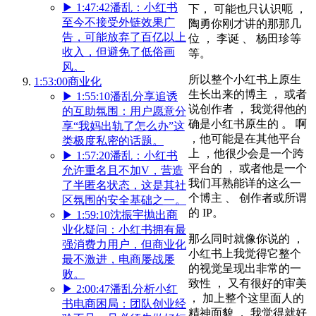
▶
1:47:42
潘乱：小红书
下， 可能也只认识呃 ，
至今不接受外链效果广
陶勇你刚才讲的那那几
告，可能放弃了百亿以上
位 ， 李诞 、 杨田珍等
收入，但避免了低俗画
等。
风。
所以整个小红书上原生
1:53:00
商业化
生长出来的博主 ， 或者
▶
1:55:10
潘乱分享追诱
说创作者 ， 我觉得他的
的互助氛围：用户愿意分
确是小红书原生的 。 啊
享“我妈出轨了怎么办”这
，他可能是在其他平台
类极度私密的话题。
上 ，他很少会是一个跨
▶
1:57:20
潘乱：小红书
平台的 ， 或者他是一个
允许重名且不加V，营造
我们耳熟能详的这么一
了半匿名状态，这是其社
个博主 、 创作者或所谓
区氛围的安全基础之一。
的 IP。
▶
1:59:10
沈振宇抛出商
业化疑问：小红书拥有最
那么同时就像你说的 ，
强消费力用户，但商业化
小红书上我觉得它整个
最不激进，电商屡战屡
的视觉呈现出非常的一
败。
致性 ， 又有很好的审美
▶
2:00:47
潘乱分析小红
， 加上整个这里面人的
书电商困局：团队创业经
精神面貌 ， 我觉得就好