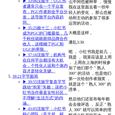
▶
33:06
沈振宇：UGC作
么中间也被种草 ， 慢慢
者通常只在一个平台发
我在这里面去看一些年
布，PGC作者则全平台分
轻人的变化 ， 那么也被
发，这导致平台内容趋
动和主动的参加了很多
同。
运营的活动 。
▶
35:25
姬十三：小红书
大概是这样 。
成为PGC的门槛最低，几
千粉丝就能获得品牌合作
潘乱
3:30
收入，这模糊了PGC和
UGC的界限。
呃 ， 小红书我是前几 ，
▶
37:16
沈振宇：机构号
我是 ， 我算应该是上周
在任何平台都没有大机
， 上周在上海的时候参
会，个性化人设和个体内
加了他们那个 " 熟人
容才是转化关键。
300" 的活动 ，也是他们
39:21
字节困局
第一次给创作者颁奖 ，
▶
39:55
沈振宇复盘字节
就是这个 " 熟人 300" 的
跳动“泡芙”失败：误把小
搒单 。
红书当作垂直女性社区，
不理解“生活方式”的内
然后他们还宣布每年都
涵。
会去做评选 ， 反正 " 熟
▶
43:05
沈振宇：小红书
人 300" 就可以简单的理
核心团队（毛文超、柯