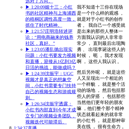
选对了方向。
▶
1:20:09
姬十三：小红
我不知道十三你在现场
书的社区精神与上海浦西
是一个什么样的观感 ，
的梧桐区调性高度一致，
就是对于小红书的创作
抓住了时代精神。
者 。 我自己一个感受就
▶
1:21:57
庄明浩转述评
是出来的那些人整体一
论：“用电商融来的钱养
方面我认识的人非常非
社区，真好。”
常少 ， 直到最后出现陶
▶
1:23:05
潘乱抛出现实
勇 、 出现李诞这些人的
问题：小红书要发力视频
时候 ， 呃 ， 我才发现
和直播，迎接从1亿到3亿
啊 ， 这些人我认识 。
日活的挑战，能做成吗？
然后另外呢 ， 就是这些
▶
1:24:39
沈振宇：UGC
人又呈现出一个相近的
视频才是真正的想象空
一个样貌 ， 就是整个活
间，小红书需要专门扶持
动的场地 ， 然后包括那
自己的视频生态和游戏规
些人的穿搭 ， 包括那些
则。
当然他们更年轻的朋友
▶
1:26:34
沈振宇透露：
嘛 ，他们整个那个精神
小红书内部直到今年才成
状态就看起来的就非常
立专门的视频业务团队，
的小红书 ， 就是那种审
视频迭代可能滞后。
美在线 ， 很有生命力 。
1:34:37
直播