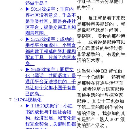
小红书上面去分享他们
还做千岛？
的生活 。
▶
50:14
沈振宇：垂直内
容社区没有意义，千岛不
对 ， 反正就是看下来都
是垂类社区，而是兴趣社
是那种审美挺好的 ， 就
区平台，提供交易工具和
是像那些就是时尚啊 、
圈层氛围。
穿搭啊 、 美妆的那些博
▶
52:53
沈振宇：成功的
主 ， 或者说是那种可以
垂类平台如虎扑、小黑盒
把自己普通的生活过得
都构建了权威的资料库和
非常精致的 、 有趣的生
配套工具，超越了内容本
活的艺术家 。
身。
▶
56:06
沈振宇：圈层文
这当然小神 BB 帮忙做
化（黑话、共同语境）是
了一个总结啊 ， 还有就
通用平台无法提供的，千
是那种在普通生活里面
岛让每个兴趣小圈子有自
， 或者说努力逃离那种
己的岛。
普通生活的世界探险家
1:17:04
视频化
那种 。其实十三也参加
▶
1:18:29
沈振宇：小红
了第二天的跟创作者沟
书的成长与中国社会结
通的活动 ， 我参加的其
构、经济发展、城市化进
实是那个 " 熟人 300" 颁
程完全契合，关键时刻都
奖的那个活动 。