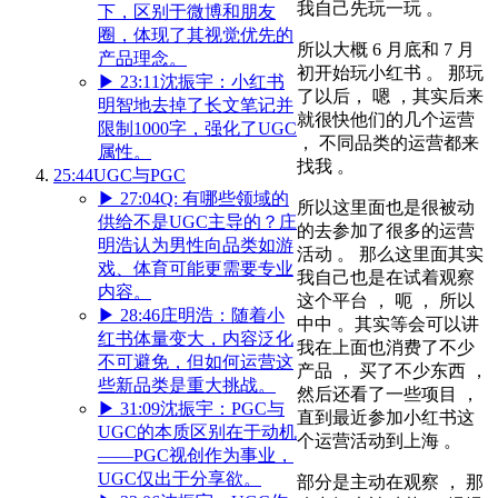
我自己先玩一玩 。
下，区别于微博和朋友
圈，体现了其视觉优先的
所以大概 6 月底和 7 月
产品理念。
初开始玩小红书 。 那玩
▶
23:11
沈振宇：小红书
了以后， 嗯 ，其实后来
明智地去掉了长文笔记并
就很快他们的几个运营
限制1000字，强化了UGC
， 不同品类的运营都来
属性。
找我 。
25:44
UGC与PGC
▶
27:04
Q: 有哪些领域的
所以这里面也是很被动
供给不是UGC主导的？庄
的去参加了很多的运营
明浩认为男性向品类如游
活动 。 那么这里面其实
戏、体育可能更需要专业
我自己也是在试着观察
内容。
这个平台 ， 呃 ， 所以
▶
28:46
庄明浩：随着小
中中 。其实等会可以讲
红书体量变大，内容泛化
我在上面也消费了不少
不可避免，但如何运营这
产品 ， 买了不少东西 ，
些新品类是重大挑战。
然后还看了一些项目 ，
▶
31:09
沈振宇：PGC与
直到最近参加小红书这
UGC的本质区别在于动机
个运营活动到上海 。
——PGC视创作为事业，
UGC仅出于分享欲。
部分是主动在观察 ， 那