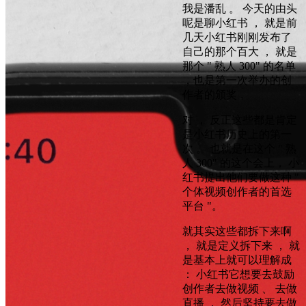
我是潘乱 。 今天的由头
呢是聊小红书 ， 就是前
几天小红书刚刚发布了
自己的那个百大 ， 就是
那个 " 熟人 300" 的名单
，也是第一次举办的创
作者的颁奖 。
对 ， 反正这些都是肯定
是小红书历史上的第一
次 。 也就是在这个 " 熟
人 300" 的这个会上， 小
红书提出他们要做这种 "
个体视频创作者的首选
平台 "。
就其实这些都拆下来啊
， 就是定义拆下来 ， 就
是基本上就可以理解成
： 小红书它想要去鼓励
创作者去做视频 、 去做
直播 ， 然后坚持要去做