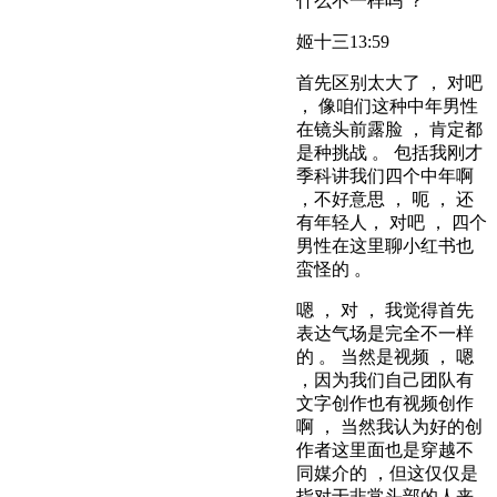
什么不一样吗 ？
姬十三
13:59
首先区别太大了 ， 对吧
， 像咱们这种中年男性
在镜头前露脸 ， 肯定都
是种挑战 。 包括我刚才
季科讲我们四个中年啊
，不好意思 ， 呃 ， 还
有年轻人， 对吧 ， 四个
男性在这里聊小红书也
蛮怪的 。
嗯 ， 对 ， 我觉得首先
表达气场是完全不一样
的 。 当然是视频 ， 嗯
，因为我们自己团队有
文字创作也有视频创作
啊 ， 当然我认为好的创
作者这里面也是穿越不
同媒介的 ，但这仅仅是
指对于非常头部的人来