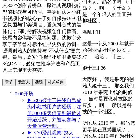
们主要产品名字叫 《 千
人300”创作者榜单，探讨其视频化转
岛 》， 啊 ，《 千岛 》
型的挑战与可能性。嘉宾们认为小红
是一个年轻人的垂直兴
书视频化的核心在于如何保持UGC社
趣社区 。
区氛围与审美调性，避免抖音式的媒
体化；同时需解决视频创作门槛高、
潘乱
1:31
长尾内容供给不足等问题。沈振宇分
这是一个从 2009 年就开
享了字节曾对标小红书失败的教训，
始创业做社区的朋友 。
强调创始人的坚持与“不做什么”更关
对 ， 哈哈 。 十三 。
键。最后，嘉宾们指出小红书要突破
3亿DAU，必须在推荐算法和产品工
姬十三
1:36
具上实现重大突破。
大家好 ， 我是果壳的创
章节
发言人
话题
相关单集
始人姬十三 。 那么我们
2010 年果壳上线的时候
0:00
开场
， 当时是要做科技版的
▶
2:06
姬十三讲述自己成
豆瓣 ， 啊 ， 所以是科
为小红书用户的经历，注
技的一个社区 。
册3000多天但直到最近才
开始活跃，并被动参与了
所以从 2010 年， 那当然
大量运营活动。
更早就在豆瓣里玩了 。
▶
3:30
潘乱观察“熟人
所以从 2010 年作为社区