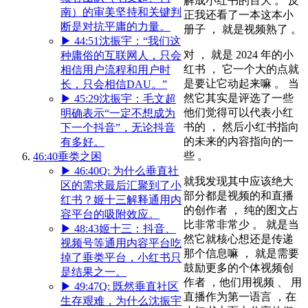
解成小红书的百大 。 反
南）的审美坚持和关键判
正我还看了一本这本小
断是对抗平庸的力量。
册子 ， 就是视频熟了 。
▶
44:51
沈振宇：“我们这
对 ， 就是 2024 年的小
种庸俗的互联网人，只会
红书 ， 它一个大的点就
相信用户流程和用户时
是要让它动起来嘛 。 当
长，只会相信DAU。”
然它其实是评选了一些
▶
45:29
沈振宇：毛文超
他们觉得可以代表小红
明确表示“一定不想成为
书的 ， 然后小红书指向
下一个抖音”，无论抖音
的未来的内容指向的一
有多好。
些 。
46:40
垂类之困
▶
46:40
Q: 为什么垂直社
就我发现其中应该绝大
区的需求最后汇聚到了小
部分都是视频的和直播
红书？姬十三解释通用内
的创作者 ， 纯的图文占
容平台的吸附效应。
比非常非常少 。 就是当
▶
48:43
姬十三：抖音、
然它就核心想还是传递
视频号等通用内容平台吃
那个信息嘛 ， 就是需要
掉了垂类平台，小红书只
鼓励更多的个体视频创
是结果之一。
作者 ，他们用视频 、 用
▶
49:47
Q: 既然垂直社区
直播作为第一语言 ，在
生存艰难，为什么沈振宇