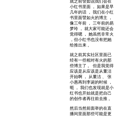
就之前譬如说我们会在
小红书里面 ， 如果是早
几年的话 ， 我们在小红
书里面譬如火的博主 ，
像三年前 ， 三年前的易
梦玲 ， 就大家可能还会
觉得嗯 ， 她虽然非常火
，但小红书也没有把她
给推出来 。
就之前其实社区里面已
经有一些相对有火的那
些博主了 。 但是我觉得
应该是从应该是从董洁
开始啊 ， 从董洁 、 张
小惠再到李诞的时候 ，
呃 ， 我们也发现就是小
红书也开始就是把自己
的创作者再往前去推 。
然后当然前面举的在直
播间里面那些可能是更