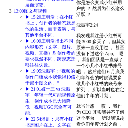
你是怎么变成小红书用
展而演变。
户的 ？ 然后为什么这么
13:00
图文与视频
活跃 ？
▶
15:20
庄明浩：在小红
书上，创作者的状态就是
沈振宇
2:24
他的生活，而非表演，与
其他平台不同。
我发现我注册小红书可
▶
16:09
庄明浩指出不同
能 3000 多天了 ，但其实
内容形态（文字、图片、
原来一直没用过 ， 甚至
视频、直播）对创作者的
没有下过这个 App。 呃
要求截然不同，跨形态迁
， 我们团队是一直做了
移往往失败。
一个小几个小红书账号
▶
19:05
沈振宇：“视频的
吧 ， 然后他们 6 月底我
创作门槛成本我觉得10倍
们年终会的时候说要多
于那个图文的。”
做几个小红书的账号来
▶
21:01
姬十三 vs 沈振
扩列 ， 所以当时也在定
宇：年轻一代可能视频原
他们半年的计划 。
生，创作成本已大幅降
就当时想 ， 哎 ， 我作
低，视频UGC完全有可
为 CEO 其实我并不了解
能。
这个平台 ， 所以我说趁
▶
22:54
潘乱：只有小红
看你们年度计划之前 ，
书是图片在上、文字在