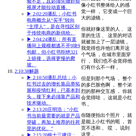
验不足，且必须先做好短
像小红书整体给人的感
视屏才能拉动直播。
觉一样 ， 它变成一个巨
▶
2:02:20
潘乱：小红书
大的滤镜 。
电商概念从“买手”转向
“主理人”，是在寻找区别
你就好像这里的人 、 这
于传统电商的新供给。
里的生活 、 这里的对话
▶
2:04:24
潘乱：所有直
就被加上了一层滤镜 。
播间上规模都逃不开9块9
我觉得也许他们离开这
包邮，但小红书拒绝321
个气场 ，在城市里面穿
上链接，选择更慢的爬
行 ， 我们也不会觉得他
坡。
们有什么不一样 。
2:10:38
解题
▶
2:10:50
潘乱总结：小
但是到那个气场 ， 整个
红书过去的增长靠品类拓
的多巴胺色啊 ， 整个浓
展和疫情红利，已基本到
烈的那种交互感 ， 你就
头，接下来必须靠产品和
会觉得哇 ， 这就是小红
技术驱动。
书 。
▶
2:13:20
庄明浩：“小红
你随便拍出个照片 ， 就
书当前最需要的就是产品
是能上小红书的呃 ， 首
突破，再加上推荐的往死
页不违和 。 哎 ， 说到
里的优化。”
这里 。
▶
2:15:20
姬十三建议：