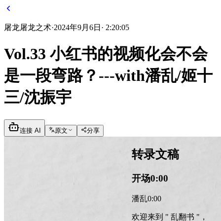
屠龙
屠龙之术
·
2024年9月6日
·
2:20:05
Vol.33 小红书的视频化会不会
是一段弯路？---with潘乱/姬十
三/沈振宇
连接 AI
原文
分享
转录文稿
开场
0:00
潘乱
0:00
欢迎来到 " 乱翻书 "，