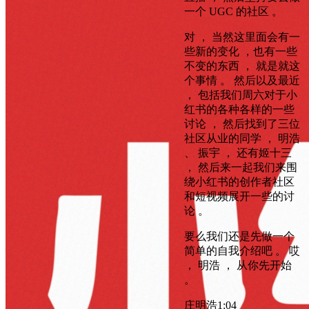
一个 UGC 的社区 。
对 ， 当然这里面会有一
些新的变化 ，也有一些
不变的东西 ， 就是就这
个事情 。 然后以及最近
， 包括我们周六对于小
红书的各种各样的一些
讨论 ， 然后找到了三位
社区从业的同学 ， 明浩
、 振宇 ， 还有姬十三
， 然后来一起我们来围
绕小红书的创作者社区
和短视频展开一些的讨
论 。
要么我们还是先做一个
简单的自我介绍吧 。 哎
， 明浩 ， 从你先开始
。
庄明浩
1:04