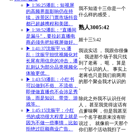
▶
1:36:25
潘乱：短视屏
我不知道十三你是一个
的高频界面影响仍在持
什么样的感受 。
续，连景区门票市场抖音
都已超越携程和美团。
熟人300
5:42
▶
1:38:52
潘乱：“直播间
是漏斗”，要拉起直播电
姬十三
5:42
商必须先把短视屏做好。
▶
1:41:37
沈振宇 vs 潘
我说实话 ， 我跟你很像
乱：沈振宇担忧视频化对
。 我进那个场子我只找
长尾有用信息的冲击，潘
到了老蒋 ， 呃 ， 算是
乱则认为部分品类视频化
一个认识的人。 事实上
体验更优。
老蒋也只是我们前两周
▶
1:43:53
潘乱：小红书
的那个聚会我才认识的
可以做到不俗、不流俗，
。
即便做直播也不会涉足秀
场，而是知识、带货、游
除此之外我不认识任何
戏等。
人， 甚至我觉得这话有
▶
1:45:15
沈振宇：小红
点爹味啊 ，但是我甚至
书的成功很大程度上就是
一个名字都原来没有听
因为不做一些事情，比如
说过 。 就像前一天那个
拒绝过巨额商业广告。
你们那个活动我扫了一