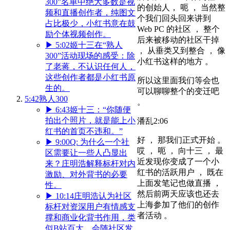
300”名单中绝大多数是视
的创始人， 呃 ， 当然整
频和直播创作者，纯图文
个我们回头回来讲到
占比极少，小红书意在鼓
Web PC 的社区 ， 整个
励个体视频创作。
后来被移动的社区干掉
▶
5:02
姬十三在“熟人
， 从垂类又到整合 ， 像
300”活动现场的感受：除
小红书这样的地方 。
了老蒋，不认识任何人，
这些创作者都是小红书原
所以这里面我们等会也
生的。
可以聊聊整个的变迁吧
5:42
熟人300
。
▶
6:43
姬十三：“你随便
拍出个照片，就是能上小
潘乱
2:06
红书的首页不违和。”
好 ， 那我们正式开始 。
▶
9:00
Q: 为什么一个社
哎 ， 呃 ， 向十三 ， 最
区需要让一些人凸显出
近发现你变成了一个小
来？庄明浩解释标杆对内
红书的活跃用户 ， 既在
激励、对外背书的必要
上面发笔记也做直播 ，
性。
然后前两天应该也还去
▶
10:14
庄明浩认为社区
上海参加了他们的创作
标杆对资深用户有情感支
者活动 。
撑和商业化背书作用，类
似B站百大，会随社区发