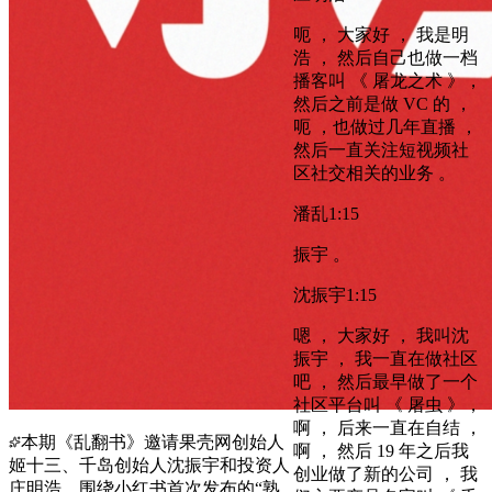
呃 ， 大家好 ， 我是明
浩 ， 然后自己也做一档
播客叫 《 屠龙之术 》，
然后之前是做 VC 的 ，
呃 ，也做过几年直播 ，
然后一直关注短视频社
区社交相关的业务 。
潘乱
1:15
振宇 。
沈振宇
1:15
嗯 ， 大家好 ， 我叫沈
振宇 ， 我一直在做社区
吧 ， 然后最早做了一个
社区平台叫 《 屠虫 》，
啊 ， 后来一直在自结 ，
本期《乱翻书》邀请果壳网创始人
啊 ， 然后 19 年之后我
姬十三、千岛创始人沈振宇和投资人
创业做了新的公司 ， 我
庄明浩，围绕小红书首次发布的“熟