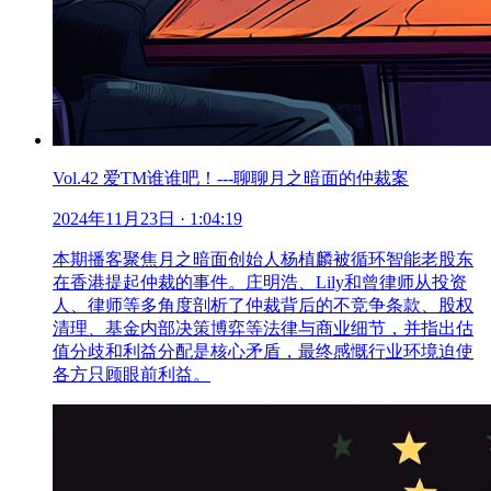
Vol.42 爱TM谁谁吧！---聊聊月之暗面的仲裁案
2024年11月23日
· 1:04:19
本期播客聚焦月之暗面创始人杨植麟被循环智能老股东
在香港提起仲裁的事件。庄明浩、Lily和曾律师从投资
人、律师等多角度剖析了仲裁背后的不竞争条款、股权
清理、基金内部决策博弈等法律与商业细节，并指出估
值分歧和利益分配是核心矛盾，最终感慨行业环境迫使
各方只顾眼前利益。