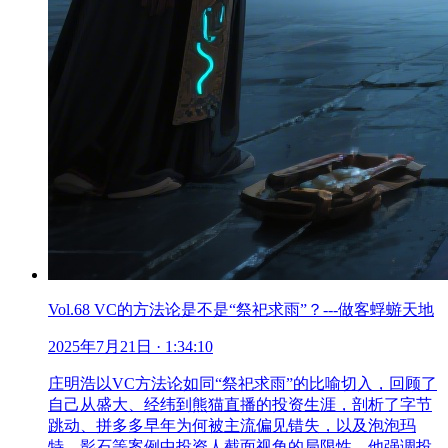
Vol.68 VC的方法论是不是“祭祀求雨”？---做客蜉蝣天地
2025年7月21日
· 1:34:10
庄明浩以VC方法论如同“祭祀求雨”的比喻切入，回顾了
自己从盛大、经纬到熊猫直播的投资生涯，剖析了字节
跳动、拼多多早年为何被主流偏见错失，以及泡泡玛
特、影石等案例中投资人截面视角的局限性。他强调投