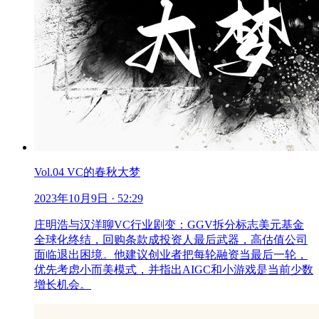
Vol.04 VC的春秋大梦
2023年10月9日
· 52:29
庄明浩与汉洋聊VC行业剧变：GGV拆分标志美元基金
全球化终结，回购条款成投资人最后武器，高估值公司
面临退出困境。他建议创业者把每轮融资当最后一轮，
优先考虑小而美模式，并指出AIGC和小游戏是当前少数
增长机会。