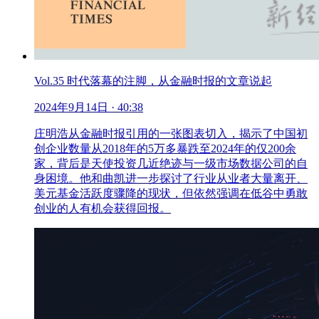
Vol.35 时代落幕的注脚，从金融时报的文章说起
2024年9月14日
· 40:38
庄明浩从金融时报引用的一张图表切入，揭示了中国初
创企业数量从2018年的5万多暴跌至2024年的仅200余
家，背后是天使投资几近绝迹与一级市场数据公司的自
身困境。他和曲凯进一步探讨了行业从业者大量离开、
美元基金活跃度骤降的现状，但依然强调在低谷中勇敢
创业的人有机会获得回报。