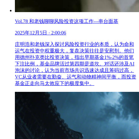
Vol.78 和老钱聊聊风险投资这项工作---串台面基
2025年12月5日
· 2:00:06
庄明浩和老钱深入探讨风险投资行业的本质，认为命和
运气在投资中权重极大，复盘决策往往是安慰剂。他们
用德州扑克类比投资决策，指出早期基金1%-2%的首笔
下注比例，基金品牌活过第四期是道坎。对话还涉及AI
泡沫的讨论，认为当前市场共识迅速达成且筹码过高，
VC从业者需要在勤奋、运气和动物精神间平衡，而投资
基金正走向马太效应下的极度集中。