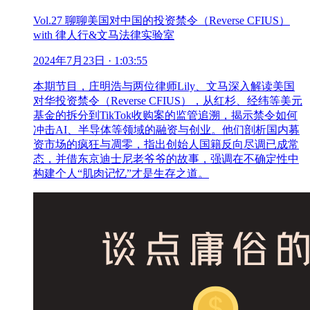
Vol.27 聊聊美国对中国的投资禁令（Reverse CFIUS）
with 律人行&文马法律实验室
2024年7月23日
· 1:03:55
本期节目，庄明浩与两位律师Lily、文马深入解读美国
对华投资禁令（Reverse CFIUS），从红杉、经纬等美元
基金的拆分到TikTok收购案的监管追溯，揭示禁令如何
冲击AI、半导体等领域的融资与创业。他们剖析国内募
资市场的疯狂与凋零，指出创始人国籍反向尽调已成常
态，并借东京迪士尼老爷爷的故事，强调在不确定性中
构建个人“肌肉记忆”才是生存之道。