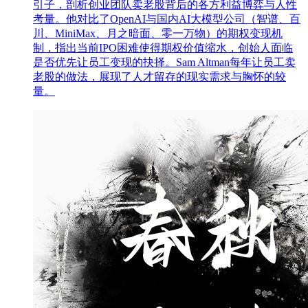
引子，剖析创业团队卖老股背后的各方利益博弈与人性
考量。他对比了OpenAI与国内AI大模型公司（智谱、百
川、MiniMax、月之暗面、零一万物）的期权变现机
制，指出当前IPO困难使得期权价值缩水，创始人面临
是否优先让员工变现的抉择。Sam Altman每年让员工卖
老股的做法，展现了人才留存的现实需求与胸怀的较
量。