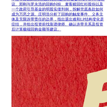
议、郑刚与罗永浩的回购纠纷、麦客赎回红杉股份以及
一个政府引导基金的明股实债判例，拆解兜底条款如何
成为万恶之源。庄明浩分析了回购的触发事件、义务主
体及无限连带责任的边界，指出退出难和LP结构变化是
症结，并给出投资前找靠谱律师、确认连带关系及投资
后计算极端回购金额等建议。