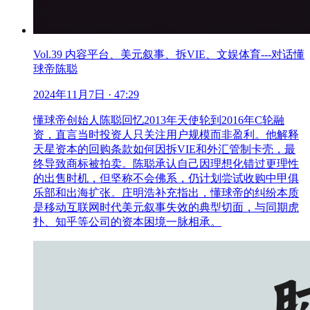
Vol.39 内容平台、美元叙事、拆VIE、文娱体育---对话懂
球帝陈聪
2024年11月7日
· 47:29
懂球帝创始人陈聪回忆2013年天使轮到2016年C轮融
资，直言当时投资人只关注用户规模而非盈利。他解释
天星资本的回购条款如何因拆VIE和外汇管制卡壳，最
终导致商标被拍卖。陈聪承认自己因理想化错过更理性
的出售时机，但坚称不会佛系，仍计划尝试收购中甲俱
乐部和出海扩张。庄明浩补充指出，懂球帝的纠纷本质
是移动互联网时代美元叙事失效的典型切面，与同期虎
扑、知乎等公司的资本困境一脉相承。