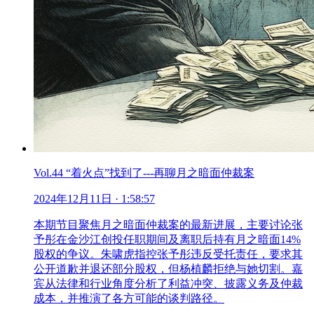
Vol.44 “着火点”找到了---再聊月之暗面仲裁案
2024年12月11日
· 1:58:57
本期节目聚焦月之暗面仲裁案的最新进展，主要讨论张
予彤在金沙江创投任职期间及离职后持有月之暗面14%
股权的争议。朱啸虎指控张予彤违反受托责任，要求其
公开道歉并退还部分股权，但杨植麟拒绝与她切割。嘉
宾从法律和行业角度分析了利益冲突、披露义务及仲裁
成本，并推演了各方可能的谈判路径。