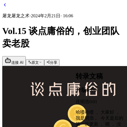
屠龙
屠龙之术
·
2024年2月21日
·
16:06
Vol.15 谈点庸俗的，创业团队
卖老股
连接 AI
原文
分享
转录文稿
开场
0:00
庄明浩
0:01
哈喽哈喽 ， 大家好 ，
我是明浩 。 今天是后的
第一次更新 ， 嗯 ， 没