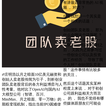
有讲最近非常热的 AI 视
频 ， 对吧 ？
但是我想讲一个其实是
一个相关的话题 ：
创始团队卖老股 。 那为
什么会聊这个话题呢 ？
也是因为最近几天的一
些新闻 ， 然后我看到之
后， 又因为之前参与过
一些创业公司以及投资
的工作经历 ， 导致了我
个人对 " 创始团队卖老
股 " 这件事情有比较多
庄明浩以月之暗面10亿美元融资和
的关注 。
创始人卖老股传闻为引子，剖析创业
然后这个话题其实某种
团队卖老股背后的各方利益博弈与人
程度上来说 ， 对于初创
性考量。他对比了OpenAI与国内AI
公司跟利益相关方而言
大模型公司（智谱、百川、
。 的 ， 我也不觉得有哪
MiniMax、月之暗面、零一万物）的
些媒体跟朋友们可能会
期权变现机制，指出当前IPO困难使