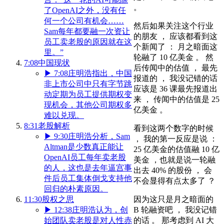
。
了OpenAI之外，没有任
何一个公司有机会……
然后如果关注这个行业
Sam每年都要融一次资让
的朋友 ， 应该都看到这
员工卖老股的原因就在这
个新闻了 ： 月之暗面这
里。”
轮融了 10 亿美金 。 然
7:08
中国现状
后传闻中的估值 ， 最先
▶
7:08
庄明浩指出，中国
报道的 ， 我没记错的话
非上市公司中只有字节跳
应该是 36 课最先报道出
动定期为员工提供期权变
来 ， 传闻中的估值是 25
现机会，其他公司期权多
亿美金 。
难以兑现。
8:31
老股解析
看到这两个数字的时候
▶
9:30
庄明浩分析，Sam
， 我的第一反应是说 ：
Altman是少数真正能让
25 亿美金的估值融 10 亿
OpenAI员工每年卖老股
美金 ，也就是说一轮融
的人，这也是去年逼宫事
出去 40% 的股份 ， 会
件后员工集体倒戈支持他
不会显得有点太多了 ？
回归的朴素原因。
因为这只是月之暗面的
11:30
股权之思
B 轮融资吧 ， 我没记错
▶
12:38
庄明浩认为，创
的话 。 那考虑到 AI 大
始团队卖老股是对人性赤