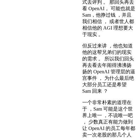
式去评判 。 那回头再去
看 OpenAI， 可能也就是
Sam，他挣过钱 ，并且
我们相信 ， 或者世人都
相信他的 AGI 理想要大
于现实 。
但反过来讲 ，他也知道
他的这帮兄弟们的现实
的需求 。 所以我们回头
再去看去年闹得沸沸扬
扬的 OpenAI 管理层的逼
宫事件 ， 为什么最后绝
大部分员工还是希望
Sam 回来 ？
一个非常朴素的道理在
于 ，Sam 可能是这个世
界上唯一 ，不说唯一吧
， 少数真正有能力做到
让 OpenAI 的员工每年都
卖一次老股的那几个人