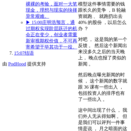
模型这件事情需要的钱
裸裸的考验，面对一大笔
跟长久的竞争 ，B 轮融
现金，理想与现实的抉择
资就跑 、 就跑扔出去
异常艰难。
40% 的股份 ，以后怎么
▶
15:00
庄明浩预言，通
办 ？
过期权实现阶层跃迁的机
会正在变少，创业者需重
对吧 ， 这是我的第一个
新审视期权价值，不可再
反馈 。 然后这个新闻出
寄希望于毕其功于一役。
来没多久之后的当天晚
15:07
结语
上， 晚点也报了类似的
新闻 。
由
PodHood
提供支持
然后晚点曝光新闻的时
候 ， 这个新闻的数字就
跟 36 课有一些出入 ，
包括投资人的排序也有
了一些出入 。
这中间出现了什么 ， 我
们外人无从得知啊 。 但
是我们可以评判一件事
情是说 ， 月之暗面的这