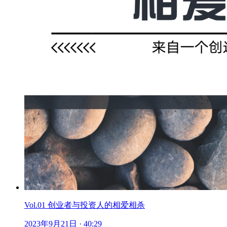
Vol.01 创业者与投资人的相爱相杀
2023年9月21日
· 40:29