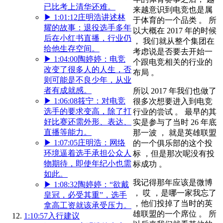
已比考上清华还难。
来越意识到电竞也是属
▶
1:01:12
庄明浩讲述林
于体育的一个品类 。 所
耀的故事：退役选手多年
以大概在 2017 年的时候
后在小红书直播，行业仍
， 我们就从整个集团在
给他生存空间。
考虑说是否要去开始一
▶
1:04:00
陶婷婷：电竞
个跟电竞相关的行业的
改变了很多人的人生，否
布局 。
则可能是不良少年，从业
者有成就感。
所以 2017 年我们也做了
▶
1:06:08
筱宁：对电竞
很多次想要进入到电竞
选手的要求变高，除了打
行业的尝试 。 最早的其
好比赛还需外形、表达、
实是参与了当时 26 年底
直播等能力。
那一波 ， 就是英雄联盟
▶
1:07:05
庄明浩：网络
的一个俱乐部的这个投
环境逼着选手承担公众人
标 ，但是那次呢没有投
物期待，即使年纪小也需
标成功 。
如此。
我记得那年应该是微博
▶
1:08:32
陶婷婷：“欲戴
， 哎 ，是哪一家我忘了
皇冠，必受其重”，选手
，他们投掉了当时的英
拿高工资就该承受压力。
雄联盟的一个席位 。 所
1:10:57
入行建议