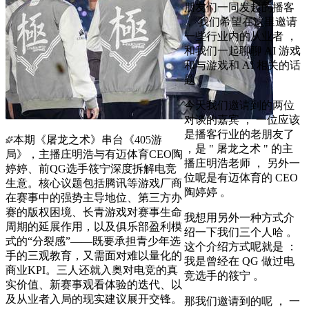
朋友们一同发起的播客
， 我们希望在这里邀请
一些行业内的从业者 ，
和我们一起聊聊 AI 游戏
和与游戏和 AI 相关的话
题 。
今天我们邀请到的两位
对谈的嘉宾 ， 一位应该
是播客行业的老朋友了
本期《屠龙之术》串台《405游
，是 " 屠龙之术 " 的主
局》，主播庄明浩与有迈体育CEO陶
播庄明浩老师 ， 另外一
婷婷、前QG选手筱宁深度拆解电竞
位呢是有迈体育的 CEO
生意。核心议题包括腾讯等游戏厂商
陶婷婷 。
在赛事中的强势主导地位、第三方办
赛的版权困境、长青游戏对赛事生命
我想用另外一种方式介
周期的延展作用，以及俱乐部盈利模
绍一下我们三个人哈 。
式的“分裂感”——既要承担青少年选
这个介绍方式呢就是 ：
手的三观教育，又需面对难以量化的
我是曾经在 QG 做过电
商业KPI。三人还就入奥对电竞的真
竞选手的筱宁 。
实价值、新赛事观看体验的迭代、以
及从业者入局的现实建议展开交锋。
那我们邀请到的呢 ， 一