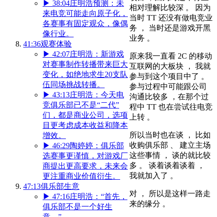
▶
38:04
庄明浩预测：未
相对理解比较深 。 因为
来电竞可能走向原子化，
当时 TT 还没有做电竞业
各赛事有固定观众，像偶
务 ， 当时还是游戏开黑
像行业。
业务 。
41:36
观赛体验
▶
42:07
庄明浩：新游戏
原来我一直看 2C 的移动
对赛事制作转播带来巨大
互联网的大板块 ， 我就
变化，如绝地求生20支队
参与到这个项目中了 。
伍同场挑战转播。
参与过程中可能跟公司
▶
43:13
庄明浩：今天电
沟通比较多 ，在那个过
竞俱乐部已不是“二代”
程中 TT 也在尝试往电竞
们，都是商业公司，选项
上转 。
目更考虑成本收益和降本
所以当时也在谈 ， 比如
增效。
收购俱乐部 、 建立主场
▶
46:29
陶婷婷：俱乐部
这些事情 ， 谈的就比较
选赛事更谨慎，对游戏厂
多 。 谈着谈着谈着 ，
商提出更高要求，未来会
我就加入了 。
更注重商业价值衍生。
47:13
俱乐部生意
对 ， 所以是这样一路走
▶
47:16
庄明浩：“首先，
来的缘分 。
俱乐部不是一个好生
意。”