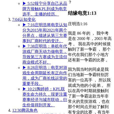
？
▶
5:52
筱宁分享自己从品
牌方接触KPL到成为电竞
结缘电竞
1:13
选手、主播的经历。
7:04
认知变化
庄明浩
1:16
▶
7:16
庄明浩将电竞认知
分为2015年和2021年两个
我是 86 年的 ， 我中考
分界点，描述从第三方赛
是在 2000 年，2003 年高
事到厂商时代的变迁。
考 。 我在高中的时候接
▶
7:38
庄明浩：单机年代
触到了新一争霸 ， 那个
游戏厂商无动力做电竞，
年代在我们那个小地方
导致第三方赛成为主流但
还有新一争霸的比赛 。
商业模式不好。
▶
8:28
庄明浩：电竞对游
因为我当时的同桌是我
戏生命周期延长有正向作
们当地新一争霸特别厉
用，成为厂商长线运营的
害的一位高手 ， 所以我
重要手段。
就成为他的小徒弟 。 所
▶
10:21
陶婷婷：KPL联
以在高中时期就接触到
赛生命力持久，现更注重
了新一争霸这款当年非
赛事经济与城市联动，衍
常火的竞技游戏 ，也在
生价值得到开发。
那个时间点开始了解到
12:30
腾讯角色
有专业的比赛 ，有当年