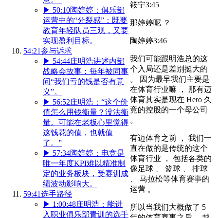
筱宁
3:45
▶
50:10
陶婷婷：俱乐部
运营中的“分裂感”：既要
那婷婷呢 ？
教育年轻队员三观，又要
陶婷婷
3:46
实现盈利目标。
54:21
参与诉求
我们可能跟明浩总的这
▶
54:44
庄明浩讲述内部
个入局还是差别挺大的
战略会故事：每年被同事
。 因为最早我们主要是
问“我们亏的钱是否有意
在体育行业嘛 ， 那有迈
义”。
体育其实是现在 Hero 久
▶
56:52
庄明浩：“这个价
竞的控股的一个母公司
值怎么用钱衡量？没法衡
。
量。可能在老板心里觉得
这钱花的值，也就值
有迈体育之前 ， 我们一
了。”
直在做的是传统的这个
▶
57:34
陶婷婷：电竞是
体育行业 ， 包括各类的
唯一年度KPI难以精准制
像足球 、 篮球 、 排球
定的业务板块，受赛训成
、 马拉松等体育赛事的
绩波动影响大。
运营 。
59:41
选手路径
▶
1:00:48
庄明浩：能进
所以当我们大概做了 5
入职业俱乐部青训的选手
年的体育赛事之后， 越