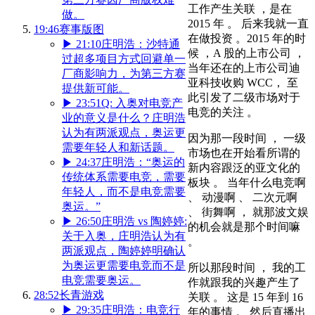
工作产生关联 ，是在
做。
2015 年 。 后来我就一直
19:46
赛事版图
在做投资 。2015 年的时
▶
21:10
庄明浩：沙特通
候 ，A 股的上市公司 ，
过超多项目方式回避单一
当年还在的上市公司迪
厂商影响力，为第三方赛
亚科技收购 WCC， 至
提供新可能。
此引发了二级市场对于
▶
23:51
Q: 入奥对电竞产
电竞的关注 。
业的意义是什么？庄明浩
认为有两派观点，奥运更
因为那一段时间 ， 一级
需要年轻人和新话题。
市场也在开始看所谓的
▶
24:37
庄明浩：“奥运的
新内容跟泛的亚文化的
传统体系需要电竞，需要
板块 。 当年什么电竞啊
年轻人，而不是电竞需要
、 动漫啊 、 二次元啊
奥运。”
、 街舞啊 ， 就那波文娱
▶
26:50
庄明浩 vs 陶婷婷:
的机会就是那个时间嘛
关于入奥，庄明浩认为有
。
两派观点，陶婷婷明确认
为奥运更需要电竞而不是
所以那段时间 ， 我的工
电竞需要奥运。
作就跟我的兴趣产生了
28:52
长青游戏
关联 。 这是 15 年到 16
▶
29:35
庄明浩：电竞行
年的事情 。 然后直播出