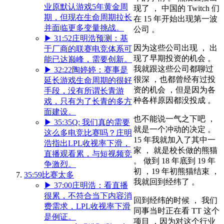
业原默认游戏5年黄金周
现了 ， 中国的 Twitch 们
期，但现在生命周期拉长
在 15 年开始出现第一波
并面临更多变量挑战。
公司 。
▶
31:52
庄明浩预测：基
因为这些公司出现 ， 出
于厂商的联赛电竞体系可
现了早期投资的机会 。
能已达巅峰，需要创新。
我就跟这些公司都聊过
▶
32:22
陶婷婷：赛事是
很深 ，也都曾经有过投
延长游戏生命周期的很好
资的机会 ，但是因为各
手段，没有所谓长青游
种各样原因都没投成 。
戏，只有为了长青的多方
面建设。
也不能说一气之下吧 ，
▶
35:35
Q: 我们真的需要
就是一个冲动的决定 。
这么多电竞比赛吗？庄明
15 年我就加入了其中一
浩指出LPL收视率下滑，
家 ， 就是校长做的熊猫
直播观看累，与短视频竞
。 做到 18 年底到 19 年
争激烈。
初 ，19 年初熊猫结束 ，
35:59
比赛太多
我就回到经纬了 。
▶
37:00
庄明浩：看直播
很累，不符合当下内容消
回到经纬的时候 ， 我们
费需求，LPL收视率下滑
同事当时正在看 TT 这个
是例证。
项目 ，因为对这个行业