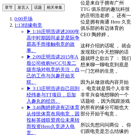
位是来自于拥有广州
章节
发言人
话题
相关单集
TTG 俱乐部的趣玩科技
的庄明浩老师 ， 还有一
0:00
开场
位是拥有南通 Hero 久竞
1:13
结缘电竞
俱乐部的有迈体育的
▶
1:16
庄明浩讲述2000年
CEO 陶婷婷 。
高中时期因同桌是星际争
霸高手而接触电竞的故
这样介绍的话呢 ， 就会
事。
发现我们今天想聊的话
▶
2:09
庄明浩讲2015年A
题就呼之欲出了 ： 我们
股公司收购WCC引发二
想来聊一聊电竞到底是
级市场对电竞的关注，自
一门怎样的生意 。
己的工作与兴趣开始关
联。
因为从做游戏内容开始
▶
3:13
庄明浩讲自己回到
， 电竞就是我个人非常
经纬参与TT项目，后加
非常兴奋地想聊的一个
入趣丸的经历。
话题哈 ，因为我跟游戏
▶
3:46
陶婷婷讲有迈体育
的所有的缘分可能也大
从传统体育布局电竞，因
部分开始于电竞 。
投标英雄联盟席位未果转
所以先想问问两位 ， 你
而投资Hero久竞进入电
们跟电竞是怎么结缘的
竞。