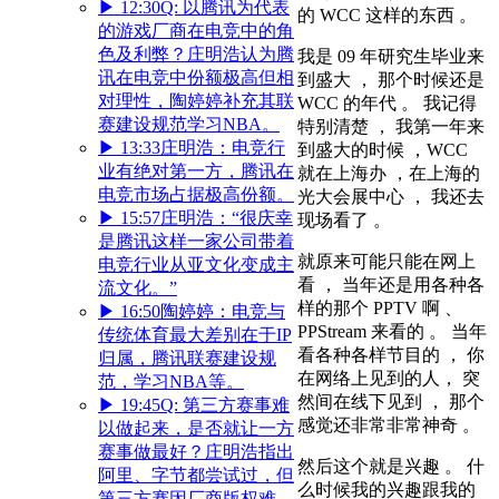
▶
12:30
Q: 以腾讯为代表
的 WCC 这样的东西 。
的游戏厂商在电竞中的角
色及利弊？庄明浩认为腾
我是 09 年研究生毕业来
讯在电竞中份额极高但相
到盛大 ， 那个时候还是
对理性，陶婷婷补充其联
WCC 的年代 。 我记得
赛建设规范学习NBA。
特别清楚 ， 我第一年来
▶
13:33
庄明浩：电竞行
到盛大的时候 ，WCC
业有绝对第一方，腾讯在
就在上海办 ，在上海的
电竞市场占据极高份额。
光大会展中心 ， 我还去
▶
15:57
庄明浩：“很庆幸
现场看了 。
是腾讯这样一家公司带着
就原来可能只能在网上
电竞行业从亚文化变成主
看 ， 当年还是用各种各
流文化。”
样的那个 PPTV 啊 、
▶
16:50
陶婷婷：电竞与
PPStream 来看的 。 当年
传统体育最大差别在于IP
看各种各样节目的 ， 你
归属，腾讯联赛建设规
在网络上见到的人， 突
范，学习NBA等。
然间在线下见到 ， 那个
▶
19:45
Q: 第三方赛事难
感觉还非常非常神奇 。
以做起来，是否就让一方
赛事做最好？庄明浩指出
然后这个就是兴趣 。 什
阿里、字节都尝试过，但
么时候我的兴趣跟我的
第三方赛因厂商版权难