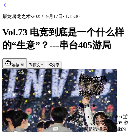
屠龙
屠龙之术
·
2025年9月17日
·
1:15:36
Vol.73 电竞到底是一个什么样
的“生意”？---串台405游局
连接 AI
原文
分享
转录文稿
开场
0:00
筱宁
0:06
Hello， 欢迎来到 405 游
局 ， 我是筱宁 。405 游
局呢是我和游戏行业的