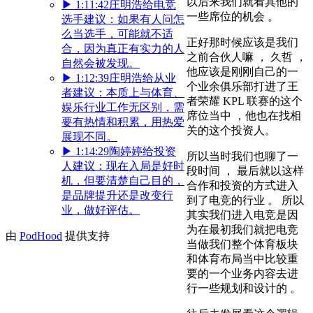
以后来我们就看其他的
▶
1:11:42
庄明浩给电竞
一些席位的机会 。
选手建议：如果有人问怎
么当选手，可能就不适
正好那时候应该是我们
合，因为真正有实力的人
之前合伙人嘛 ， 久哲 ，
自然会被发现。
他应该是刚刚自己的一
▶
1:12:39
庄明浩给从业
个业余俱乐部打进了王
者建议：本质上与体育、
者荣耀 KPL 联赛的这个
娱乐行业工作无区别，需
席位当中 ，他也在找相
要有热情和积累，用热爱
关的这个投资人。
展现不同。
▶
1:14:29
陶婷婷给投资
所以当时我们也聊了一
人建议：现在入局是好时
段时间 ， 最后就以这样
机，但要清楚自己目的，
合作和投资的方式进入
是品牌提升还是改变行
到了电竞的行业 。 所以
业，做好评估。
其实我们进入电竞是因
为在最初我们就把电竞
由
PodHood
提供支持
当做我们整个体育板块
和体育布局当中比较重
要的一个业务内容去进
行一些规划和设计的 。