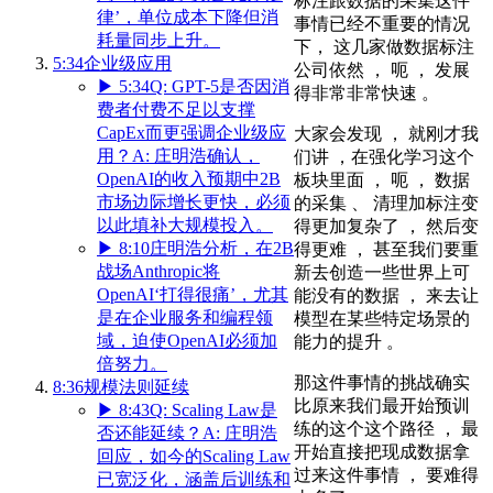
标注跟数据的采集这件
律’，单位成本下降但消
事情已经不重要的情况
耗量同步上升。
下， 这几家做数据标注
5:34
企业级应用
公司依然 ， 呃 ， 发展
▶
5:34
Q: GPT-5是否因消
得非常非常快速 。
费者付费不足以支撑
CapEx而更强调企业级应
大家会发现 ， 就刚才我
用？A: 庄明浩确认，
们讲 ，在强化学习这个
OpenAI的收入预期中2B
板块里面 ， 呃 ， 数据
市场边际增长更快，必须
的采集 、 清理加标注变
以此填补大规模投入。
得更加复杂了 ， 然后变
▶
8:10
庄明浩分析，在2B
得更难 ， 甚至我们要重
战场Anthropic将
新去创造一些世界上可
OpenAI‘打得很痛’，尤其
能没有的数据 ， 来去让
是在企业服务和编程领
模型在某些特定场景的
域，迫使OpenAI必须加
能力的提升 。
倍努力。
那这件事情的挑战确实
8:36
规模法则延续
比原来我们最开始预训
▶
8:43
Q: Scaling Law是
练的这个这个路径 ， 最
否还能延续？A: 庄明浩
开始直接把现成数据拿
回应，如今的Scaling Law
过来这件事情 ， 要难得
已宽泛化，涵盖后训练和