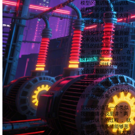
模型的预训练和后训练
过程中的权重的提升 ，
是比很多人想的要大得
多得多得多 。
那强化学习可能最开始
大家会认为是只能在后
训练的结果里面提升效
率 ，但是现在发现 ，在
预训练里面 ， 包括可能
基于已经训练好的模型
的合成数据的再一次的
喂给模型的预训练的 ，
对于模型的提升这件事
情 ，也出现了一些探讨
跟可见的效果 。
所以它变成了一个类似
我们金庸小说里讲 " 两
脚踢云纵 " 的过程 ， 就
是但凡一件事情能够形
成类似踢云纵 ， 就左脚