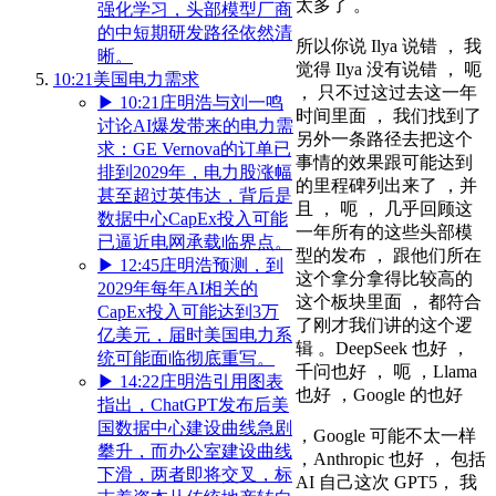
太多了 。
强化学习，头部模型厂商
的中短期研发路径依然清
所以你说 Ilya 说错 ， 我
晰。
觉得 Ilya 没有说错 ， 呃
10:21
美国电力需求
， 只不过这过去这一年
▶
10:21
庄明浩与刘一鸣
时间里面 ， 我们找到了
讨论AI爆发带来的电力需
另外一条路径去把这个
求：GE Vernova的订单已
事情的效果跟可能达到
排到2029年，电力股涨幅
的里程碑列出来了 ，并
甚至超过英伟达，背后是
且 ， 呃 ， 几乎回顾这
数据中心CapEx投入可能
一年所有的这些头部模
已逼近电网承载临界点。
型的发布 ， 跟他们所在
▶
12:45
庄明浩预测，到
这个拿分拿得比较高的
2029年每年AI相关的
这个板块里面 ， 都符合
CapEx投入可能达到3万
了刚才我们讲的这个逻
亿美元，届时美国电力系
辑 。DeepSeek 也好 ，
统可能面临彻底重写。
千问也好 ， 呃 ，Llama
▶
14:22
庄明浩引用图表
也好 ，Google 的也好
指出，ChatGPT发布后美
国数据中心建设曲线急剧
，Google 可能不太一样
攀升，而办公室建设曲线
，Anthropic 也好 ， 包括
下滑，两者即将交叉，标
AI 自己这次 GPT5， 我