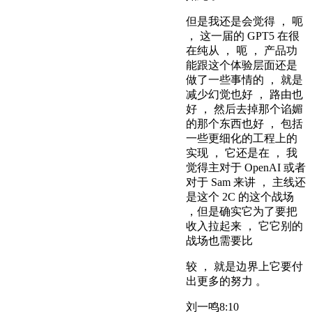
但是我还是会觉得 ， 呃
， 这一届的 GPT5 在很
在纯从 ， 呃 ， 产品功
能跟这个体验层面还是
做了一些事情的 ， 就是
减少幻觉也好 ， 路由也
好 ， 然后去掉那个谄媚
的那个东西也好 ， 包括
一些更细化的工程上的
实现 ， 它还是在 ， 我
觉得主对于 OpenAI 或者
对于 Sam 来讲 ， 主线还
是这个 2C 的这个战场
，但是确实它为了要把
收入拉起来 ， 它它别的
战场也需要比
较 ， 就是边界上它要付
出更多的努力 。
刘一鸣
8:10