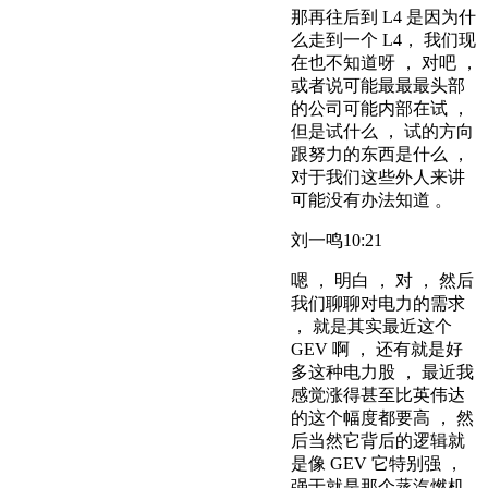
那再往后到 L4 是因为什
么走到一个 L4， 我们现
在也不知道呀 ， 对吧 ，
或者说可能最最最头部
的公司可能内部在试 ，
但是试什么 ， 试的方向
跟努力的东西是什么 ，
对于我们这些外人来讲
可能没有办法知道 。
刘一鸣
10:21
嗯 ， 明白 ， 对 ， 然后
我们聊聊对电力的需求
， 就是其实最近这个
GEV 啊 ， 还有就是好
多这种电力股 ， 最近我
感觉涨得甚至比英伟达
的这个幅度都要高 ， 然
后当然它背后的逻辑就
是像 GEV 它特别强 ，
强于就是那个蒸汽燃机