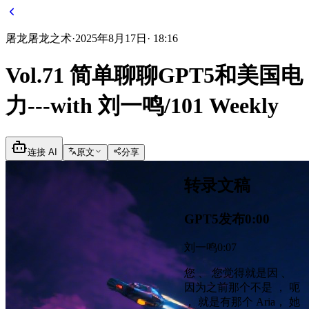
屠龙
屠龙之术
·
2025年8月17日
·
18:16
Vol.71 简单聊聊GPT5和美国电
力---with 刘一鸣/101 Weekly
连接 AI
原文
分享
转录文稿
GPT5发布
0:00
刘一鸣
0:07
您 、 您觉得就是因 、
因为之前那个不是 ， 呃
， 就是有那个 Aria， 她