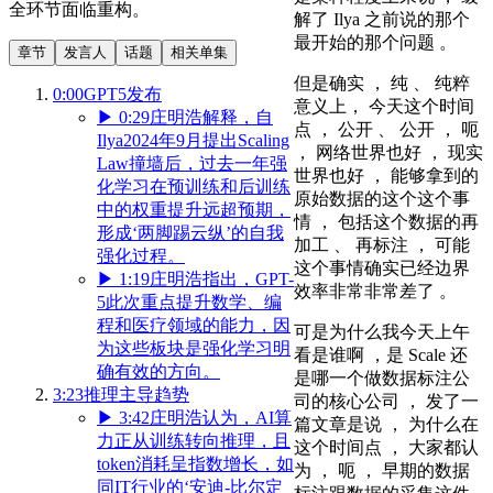
全环节面临重构。
解了 Ilya 之前说的那个
最开始的那个问题 。
章节
发言人
话题
相关单集
但是确实 ， 纯 、 纯粹
0:00
GPT5发布
意义上， 今天这个时间
▶
0:29
庄明浩解释，自
点 ， 公开 、 公开 ， 呃
Ilya2024年9月提出Scaling
， 网络世界也好 ， 现实
Law撞墙后，过去一年强
世界也好 ， 能够拿到的
化学习在预训练和后训练
原始数据的这个这个事
中的权重提升远超预期，
情 ， 包括这个数据的再
形成‘两脚踢云纵’的自我
加工 、 再标注 ， 可能
强化过程。
这个事情确实已经边界
▶
1:19
庄明浩指出，GPT-
效率非常非常差了 。
5此次重点提升数学、编
程和医疗领域的能力，因
可是为什么我今天上午
为这些板块是强化学习明
看是谁啊 ，是 Scale 还
确有效的方向。
是哪一个做数据标注公
3:23
推理主导趋势
司的核心公司 ， 发了一
▶
3:42
庄明浩认为，AI算
篇文章是说 ， 为什么在
力正从训练转向推理，且
这个时间点 ， 大家都认
token消耗呈指数增长，如
为 ， 呃 ， 早期的数据
同IT行业的‘安迪-比尔定