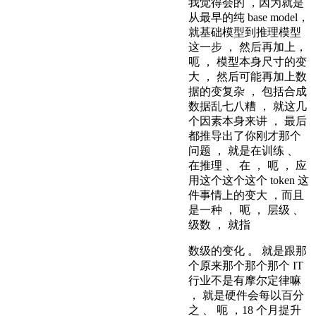
我觉得会的 ，因为就是
从最早的纯 base model，
就基础模型到推理模型
这一步 ， 然后再加上，
呃 ， 模型本身尺寸的变
大 ， 然后可能再加上数
据的变复杂 ， 包括合成
数据乱七八糟 ， 就这几
个因素本身来讲 ， 最后
都推导出了你刚才那个
问题 ， 就是在训练 、
在推理 、 在 ， 呃 ， 应
用这个这个这个 token 这
件事情上的变大 ，而且
是一种 ， 呃 ， 层级 、
级数 ， 就指
数级的变化 。 就是跟那
个原来那个那个那个 IT
行业不是有摩尔定律嘛
， 就是硬件会每以百分
之 、 呃 ，18 个月提升