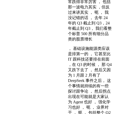
常跌得非常厉害 ， 包括
那一波电力其实 ，但反
过来讲其实 ， 呃 ， 我
没记错的话 ， 去年 24
年的 Q3 截止到 Q3，24
年截止到 Q3， 我们看整
个标普 500 所有细分品
类的股票增长
， 基础设施能源类应该
是排第一的 ， 它甚至比
IT 跟科技还要排在前面
，在 Q3 的时候 ， 那 Q4
又跌下去了 ， 然后又因
为 1 月跟 2 月有了
DeepSeek 事件之后， 这
个事情就持续的有一些
探讨跟争论 ， 然后拐点
出现在可能就是大家认
为 Agent 也好 ， 强化学
习也好 ， 呃 ， 业界对
于 ， 呃 ， 包括整个 Q2