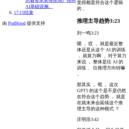
志着资本从传统地产转向
觉得都是符合这个逻辑
AI基础设施。
的 。
17:15
结束
推理主导趋势
3:23
由
PodHood
提供支持
刘一鸣
3:23
嗯 ， 哎 ， 就是最近整
体还是从这个 AI 的训练
， 就算力啊 ， 对于算力
来说 ， 整体是往 AI 的
训练 、 往推理方向转嘛
。
那其实 ， 呃 ， 这次
GPT5 的这个是不是仍然
在符合这个趋势 ， 就是
在就未来会延续这个推
理主导的这种模式 ？
庄明浩
3:42