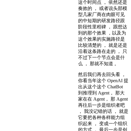
这个时间点 ， 依然还是
奏效的 ， 或者说头部模
型几家厂商在肉眼可见
的中短期的研发路径跟
阶段性里程碑 ， 跟想达
到的那个效果 ，以及为
这个效果的实施路径是
比较清楚的 ， 就是还是
沿着这条路在走的 ， 只
不过下一个节点会是什
么 ， 那就不知道 。
然后我们再去回头看 ，
你看当年这个 OpenAI 提
出从这个这个 ChatBot
到推理到 Agent， 那大
家在在 Agent， 那 Agent
再往后一步是组织者吧
， 我没记错的话 ， 就是
它要把各种各样能力组
织起来 ， 变成一个组织
的方式 ， 最后一步是创