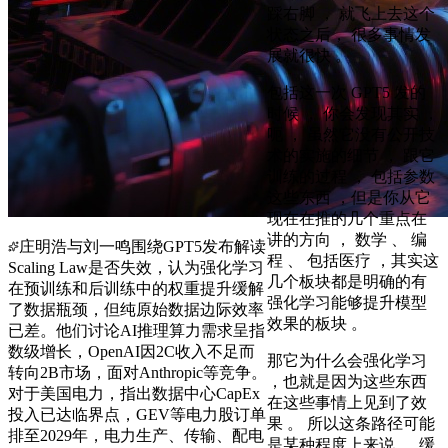
踩右脚 ， 就飞上去这个
状态之后， 很多事情发
展就很快 。
包括这一次 GPT5 发的
时候 ， 你会发现其实 ，
呃 ， 虽然它没有公开技
术的实施的细节 ， 跟它
训练的过程 ， 包括参数
这些东西 ，但是你从它
现在在推的几个重点在
讲的方向 ， 数学 、 编
庄明浩与刘一鸣围绕GPT5发布解读
程 、 包括医疗 ，其实这
Scaling Law是否失效，认为强化学习
几个板块都是明确的有
在预训练和后训练中的权重提升缓解
强化学习能够提升模型
了数据瓶颈，但纯原始数据边际效率
效果的板块 。
已差。他们讨论AI推理算力需求呈指
数级增长，OpenAI因2C收入不足而
那它为什么会强化学习
转向2B市场，面对Anthropic等竞争。
，也就是因为这些东西
对于美国电力，指出数据中心CapEx
在这些事情上见到了效
投入已达临界点，GEV等电力股订单
果 。 所以这条路径可能
排至2029年，电力生产、传输、配电
是某种程度上来说 ， 缓