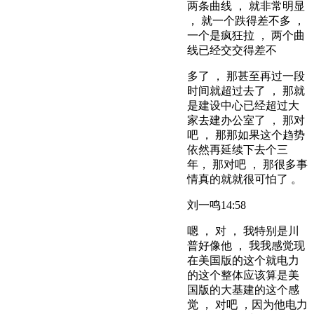
两条曲线 ， 就非常明显
， 就一个跌得差不多 ，
一个是疯狂拉 ， 两个曲
线已经交交得差不
多了 ， 那甚至再过一段
时间就超过去了 ， 那就
是建设中心已经超过大
家去建办公室了 ， 那对
吧 ， 那那如果这个趋势
依然再延续下去个三
年， 那对吧 ， 那很多事
情真的就就很可怕了 。
刘一鸣
14:58
嗯 ， 对 ， 我特别是川
普好像他 ， 我我感觉现
在美国版的这个就电力
的这个整体应该算是美
国版的大基建的这个感
觉 ， 对吧 ，因为他电力