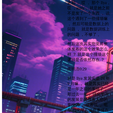
之前 ， 哎 ， 那个 Ilya，
哎 ，sorry， 就是她之前
不是发了一个东西 ， 说
这个遇到了一些撞墙嘛
， 然后可能是数据上的
问题 ， 就是数据训练上
的问题 ，不够了 。
然后这次其实您觉得整
体发布的这个效果怎么
样 ？ 就是这个撞墙这个
逻辑是否依然存在 ？
庄明浩
0:29
就是 Ilya 发其实是 24 年
9 月嘛 ， 就是其实已经
是一年之前的事情了 。
那过去一年， 强化学习
的发展是比很多人想的
要快的 ， 或者说 ， 呃
， 强化学习这件事情在