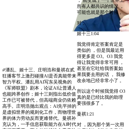
， 就变成了一个世界上
所有人都共识的情况 ，
可能也就是那个时候 。
对 。
姬十三
1:04
我觉得肯定答案肯定是
类似的 ，但是我最近用
得更多是 O3。O3 我觉
得让我觉得非常可用 ，
甚至在它吐给我答案如
潘乱、姬十三、庄明浩和曼祺在贰
果我要去用的话 ， 我修
狂播客节上激烈碰撞AI是否真能带来
改余地已经非常小了 。
智力平权。潘乱用AI写东吴视角的
《军师联盟》剧本，论证AI让普通人
所以这个时候我觉得 O3
也能跨界创作；姬十三则指出低价值
真的是已经比我的助理
工作已可被替代，但高端商业仍依赖
要强很多了 。
高手。庄明浩抛出观点：AI先平掉的
是虚拟世界的规则化工作，而物理世
曼祺
1:21
界的体力劳动反而更难替代。曼祺补
充认为，一手信息获取能力在AI时代
对 ，因为那个第一次用