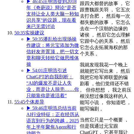
▶
46:45
庄明浩提到2018
跟四大都督的故事 ， 它
年《奇葩说》辩论“是否
跟曹魏跟关羽 ， 它五次
支持让全人类大脑一秒知
去打合肥 ， 然后每一次
识共享”的议题，现在看
都失败的故事 ， 它怎么
来已无需讨论
去在一个汉朝的边缘的
50:35
实操建议
诸侯 ， 然后它怎么理解
▶
50:35
潘乱给出现场操
它跟中心的关系 ， 然后
作建议：将元宝添加为微
它怎么去拓展海权的那
信好友并置顶，把一切文
个关系 。
章和聊天转给它做思维体
操
我就发现我花一个晚上
▶
54:01
庄明浩引述
就能把它写出来 ， 然后
ChatGPT的自我剖析：
我把它给军师联盟的编
“AI的爆发不是让人失
剧看 ，他们觉得还不错
业，而是让人脱壳……你
。 但你想想 ， 我之前压
只能靠你是谁活着”
根没想过像我这样的人
55:45
个体差异
能写小说 ， 你知道吧 ，
▶
59:46
庄明浩总结当前
能写编剧 。
AI行业特征：正在经历从
当然它只是一个概要 ，
语言到行为的跨越，2025
但是我通过元宝跟
年上半年聚焦Agent和行
ChatGPT， 它甚至我让
动能力