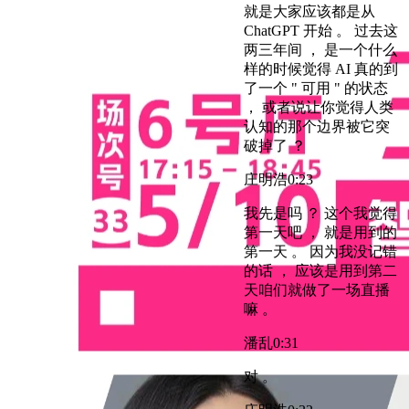
就是大家应该都是从
ChatGPT 开始 。 过去这
两三年间 ， 是一个什么
样的时候觉得 AI 真的到
了一个 " 可用 " 的状态
， 或者说让你觉得人类
认知的那个边界被它突
破掉了 ？
庄明浩
0:23
我先是吗 ？ 这个我觉得
第一天吧 ， 就是用到的
第一天 。 因为我没记错
的话 ， 应该是用到第二
天咱们就做了一场直播
嘛 。
潘乱
0:31
对 。