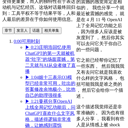
变得更重要，而人的独特性在于表达
的震撼的感觉肯定是相
动机与记忆经历。这场对话最终回归
似的 。 我也分享一个就
到：工具平权不等于结果平等，人和
最近被震撼的感觉 ， 就
人最后的差异在于你如何使用信息。
是在 4 月 11 号 OpenAI
上了全局记忆功能之后
章节
发言人
话题
相关单集
，因为很多人应该是被
灰度到了 ， 然后你其实
0:00
可用时刻
可以去问它关于你自己
▶
0:23
庄明浩回忆使用
的一些问题 。
ChatGPT的第一天就被机
器“吐字”的场面震撼，第
它之前已经帮你记忆了
二天就与AI从业者做了直
一些东西 。 然后我我我
播
又有去问它就是我喜欢
▶
1:04
姬十三表示O3模
什么样的文字风格 ， 包
型已经非常可用，吐出的
括可能我我是谁之类的
答案修改余地极小，比他
， 然后它会给你一个描
自己的助理强很多
述 。
▶
1:21
曼祺分享OpenAI
这个描述我觉得还是非
上线全局记忆功能后，问
常准确的 。 因为也有很
ChatGPT喜欢什么文字风
多人分享 ， 我看到有些
格，描述得逻辑非常准
人是从情感上被 shock
确，让她感到震惊