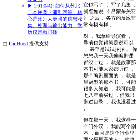
它也写了 ， 写了几集 ，
▶
1:01:04
Q: 如何从苏北
就譬如说 《 吕蒙杀关羽
二本逆袭？潘乱回答：核
》 之后， 各方的反应非
心是比别人更强的信息收
常有模有样 。
集、处理与输出能力，学
历仅是敲门砖
对 ， 我拿给导演看 ，
导演也觉得就是说可以
由
PodHood
提供支持
， 甚至是试试拍拍 。 你
想想我一天我连编剧课
都没上过 ， 就是故事那
本书可能大家都听过 ，
那个编剧里面的 ， 就是
皇冠型的那本书 ， 可能
很多人知道 ， 我可能是
七八年前买过 ，但我只
翻过目录 ， 我也没看过
。
但在那一天 ， 我这样一
个门外汉 ， 我能写个剧
本 ，而且是这个行业里
面水平最高的人 ，他也