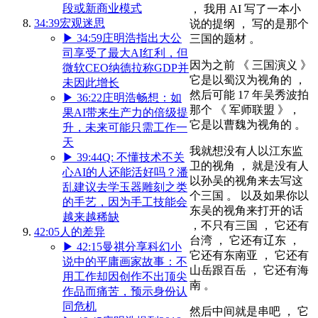
段或新商业模式
， 我用 AI 写了一本小
34:39
宏观迷思
说的提纲 ， 写的是那个
▶
34:59
庄明浩指出大公
三国的题材 。
司享受了最大AI红利，但
因为之前 《 三国演义 》
微软CEO纳德拉称GDP并
它是以蜀汉为视角的 ，
未因此增长
然后可能 17 年吴秀波拍
▶
36:22
庄明浩畅想：如
那个 《 军师联盟 》，
果AI带来生产力的倍级提
它是以曹魏为视角的 。
升，未来可能只需工作一
天
我就想没有人以江东监
▶
39:44
Q: 不懂技术不关
卫的视角 ， 就是没有人
心AI的人还能活好吗？潘
以孙吴的视角来去写这
乱建议去学玉器雕刻之类
个三国 。 以及如果你以
的手艺，因为手工技能会
东吴的视角来打开的话
越来越稀缺
，不只有三国 ， 它还有
42:05
人的差异
台湾 ， 它还有辽东 ，
▶
42:15
曼祺分享科幻小
它还有东南亚 ， 它还有
说中的平庸画家故事：不
山岳跟百岳 ， 它还有海
用工作却因创作不出顶尖
南 。
作品而痛苦，预示身份认
同危机
然后中间就是串吧 ， 它