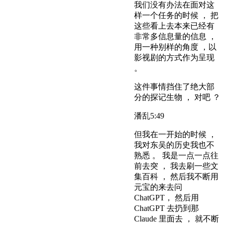
我们没有办法在面对这
样一个任务的时候 ， 把
这些看上去本来已经有
非常多信息量的信息 ，
用一种别样的角度 ，以
影视剧的方式作为呈现
。
这件事情挡住了绝大部
分的探记生物 ， 对吧 ？
潘乱
5:49
但我在一开始的时候 ，
我对东吴的历史我也不
熟悉 。 我是一点一点往
前去突 ， 我去刷一些文
集百科 ， 然后我不断用
元宝的来去问
ChatGPT， 然后用
ChatGPT 去扔到那
Claude 里面去 ， 就不断