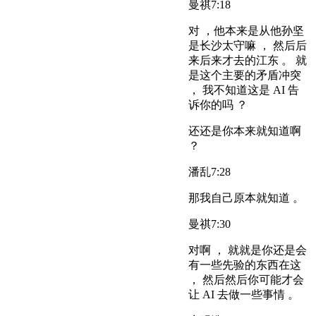
曼祺
7:18
对 ，他本来是从他孙坚
是长沙太守嘛 ， 然后后
来后来才去的江东 。 就
是这个主要的矛盾冲突
， 我不知道这是 AI 告
诉你的吗 ？
还还是你本来就知道啊
？
潘乱
7:28
那我自己原本就知道 。
曼祺
7:30
对啊 ， 就就是你还是会
有一些先验的东西在这
， 然后然后你可能才会
让 AI 去做一些事情 。