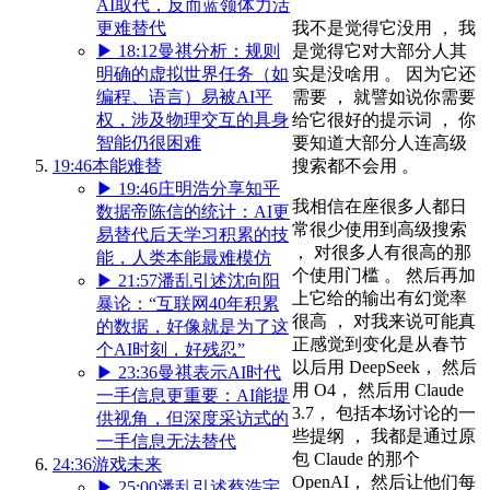
AI取代，反而蓝领体力活
我不是觉得它没用 ， 我
更难替代
是觉得它对大部分人其
▶
18:12
曼祺分析：规则
实是没啥用 。 因为它还
明确的虚拟世界任务（如
需要 ， 就譬如说你需要
编程、语言）易被AI平
给它很好的提示词 ， 你
权，涉及物理交互的具身
要知道大部分人连高级
智能仍很困难
搜索都不会用 。
19:46
本能难替
▶
19:46
庄明浩分享知乎
我相信在座很多人都日
数据帝陈信的统计：AI更
常很少使用到高级搜索
易替代后天学习积累的技
， 对很多人有很高的那
能，人类本能最难模仿
个使用门槛 。 然后再加
▶
21:57
潘乱引述沈向阳
上它给的输出有幻觉率
暴论：“互联网40年积累
很高 ， 对我来说可能真
的数据，好像就是为了这
正感觉到变化是从春节
个AI时刻，好残忍”
以后用 DeepSeek， 然后
▶
23:36
曼祺表示AI时代
用 O4， 然后用 Claude
一手信息更重要：AI能提
3.7， 包括本场讨论的一
供视角，但深度采访式的
些提纲 ， 我都是通过原
一手信息无法替代
包 Claude 的那个
24:36
游戏未来
OpenAI， 然后让他们每
▶
25:00
潘乱引述蔡浩宇