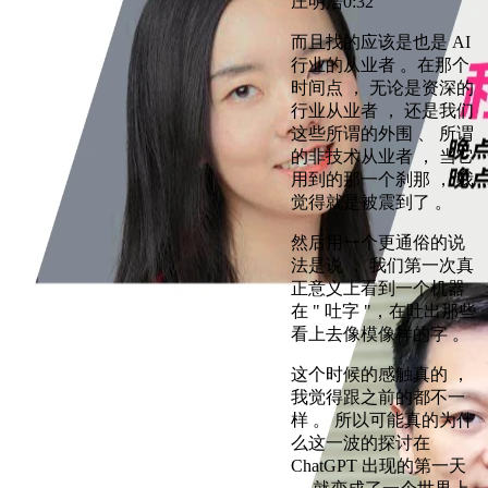
庄明浩
0:32
而且找的应该是也是 AI
行业的从业者 。在那个
时间点 ， 无论是资深的
行业从业者 ， 还是我们
这些所谓的外围 、 所谓
的非技术从业者 ， 当它
用到的那一个刹那 ， 我
觉得就是被震到了 。
然后用一个更通俗的说
法是说 ， 我们第一次真
正意义上看到一个机器
在 " 吐字 "，在吐出那些
看上去像模像样的字 。
这个时候的感触真的 ，
我觉得跟之前的都不一
样 。 所以可能真的为什
么这一波的探讨在
ChatGPT 出现的第一天