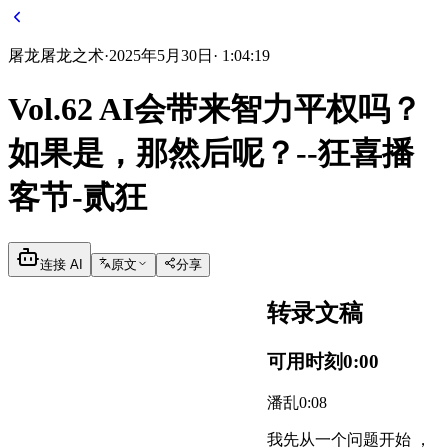
屠龙
屠龙之术
·
2025年5月30日
·
1:04:19
Vol.62 AI会带来智力平权吗？
如果是，那然后呢？--狂喜播
客节-贰狂
连接 AI
原文
分享
转录文稿
可用时刻
0:00
潘乱
0:08
我先从一个问题开始 ，