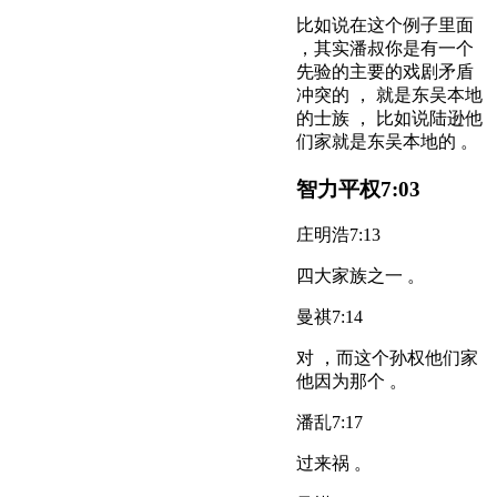
比如说在这个例子里面
，其实潘叔你是有一个
先验的主要的戏剧矛盾
冲突的 ， 就是东吴本地
的士族 ， 比如说陆逊他
们家就是东吴本地的 。
智力平权
7:03
庄明浩
7:13
四大家族之一 。
曼祺
7:14
对 ，而这个孙权他们家
他因为那个 。
潘乱
7:17
过来祸 。