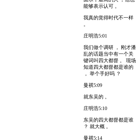
能够表示认可 。
我真的觉得时代不一样
。
庄明浩
5:01
我们做个调研 ， 刚才潘
乱的话题当中有一个关
键词叫四大都督 。 现场
知道四大都督都是谁的
， 举个手好吗 ？
曼祺
5:09
就东吴的 。
庄明浩
5:10
东吴的四大都督都是谁
？ 就大概 。
曼祺
5:14