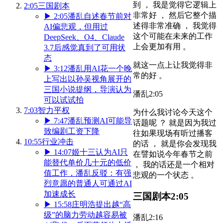
到 ， 我是觉得它逻辑上
2:05
三国剧本
非常好 ， 然后它整个描
▶
2:05
潘乱自述春节前对
述得非常准确 ， 我觉得
AI偏悲观，但用过
这个可能在未来的工作
DeepSeek、O4、Claude
上会更加有用 。
3.7后感觉真到了可用状
态
就这一点上让我觉得非
▶
3:12
潘乱用AI花一个晚
常的好 。
上写出以孙吴视角展开的
三国小说提纲，导演认为
潘乱
2:05
可以试试拍
7:03
智力平权
为什么我讨论今天这个
▶
7:47
潘乱预测AI可能导
话题呢 ？ 就是因为我过
致编剧工资下降
往如果现场有听过播客
10:55
行业冲击
的话 ， 就是你会发现我
▶
14:07
姬十三认为AI只
在譬如说今年春节之前
能替代单价几十元的低价
， 我的话还是一个相对
值工作，潘乱反驳：有强
悲观的一个状态 。
烈意愿的普通人可通过AI
加速成长
三国剧本
2:05
▶
15:58
庄明浩提出越“高
级”的脑力劳动越容易被
潘乱
2:16