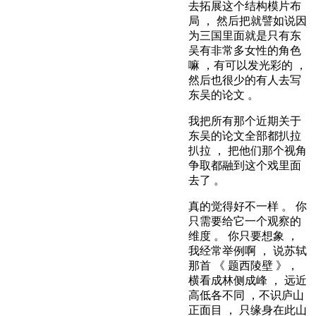
去拓展这个结构模片布
局 ， 然后把就譬如说因
为三国里面就是只有东
吴有非常多女性的角色
嘛 ，有可以发光彩的 ，
然后也很少的有人去写
东吴的论文 。
我把所有那个近期关于
东吴的论文全部都扒拉
扒拉 ， 把他们那个视角
争取都融到这个戏里面
去了 。
真的觉得好不一样 。 你
只需要给它一个观察的
维度 。 你只要想象 ，
我经常举例啊 ， 说苏轼
那首 《 题西陵壁 》，
横看成林侧成峰 ， 远近
高低各不同 ，不识庐山
正面目 ， 只缘身在此山