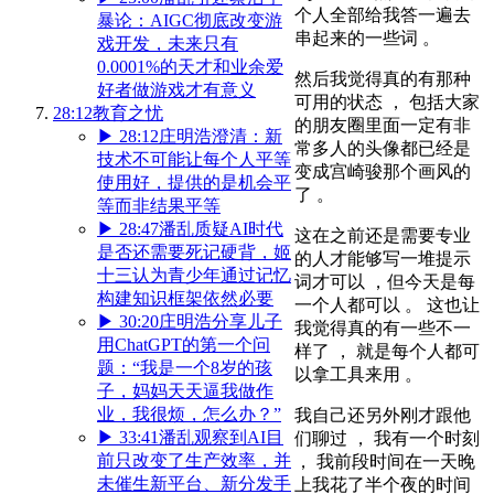
个人全部给我答一遍去
暴论：AIGC彻底改变游
串起来的一些词 。
戏开发，未来只有
0.0001%的天才和业余爱
然后我觉得真的有那种
好者做游戏才有意义
可用的状态 ， 包括大家
28:12
教育之忧
的朋友圈里面一定有非
▶
28:12
庄明浩澄清：新
常多人的头像都已经是
技术不可能让每个人平等
变成宫崎骏那个画风的
使用好，提供的是机会平
了 。
等而非结果平等
▶
28:47
潘乱质疑AI时代
这在之前还是需要专业
是否还需要死记硬背，姬
的人才能够写一堆提示
十三认为青少年通过记忆
词才可以 ，但今天是每
构建知识框架依然必要
一个人都可以 。 这也让
▶
30:20
庄明浩分享儿子
我觉得真的有一些不一
用ChatGPT的第一个问
样了 ， 就是每个人都可
题：“我是一个8岁的孩
以拿工具来用 。
子，妈妈天天逼我做作
业，我很烦，怎么办？”
我自己还另外刚才跟他
▶
33:41
潘乱观察到AI目
们聊过 ， 我有一个时刻
前只改变了生产效率，并
， 我前段时间在一天晚
未催生新平台、新分发手
上我花了半个夜的时间