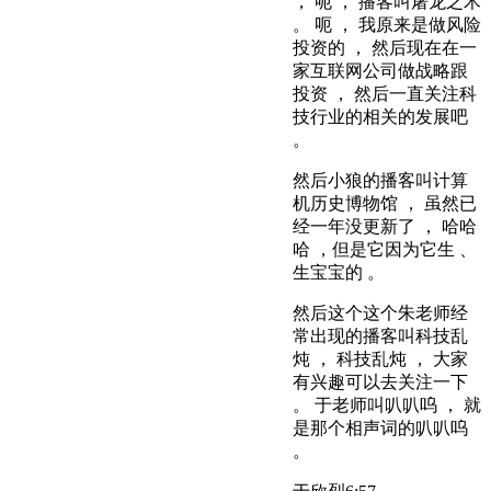
， 呃 ， 播客叫屠龙之术
。 呃 ， 我原来是做风险
投资的 ， 然后现在在一
家互联网公司做战略跟
投资 ， 然后一直关注科
技行业的相关的发展吧
。
然后小狼的播客叫计算
机历史博物馆 ， 虽然已
经一年没更新了 ， 哈哈
哈 ，但是它因为它生 、
生宝宝的 。
然后这个这个朱老师经
常出现的播客叫科技乱
炖 ， 科技乱炖 ， 大家
有兴趣可以去关注一下
。 于老师叫叭叭呜 ， 就
是那个相声词的叭叭呜
。