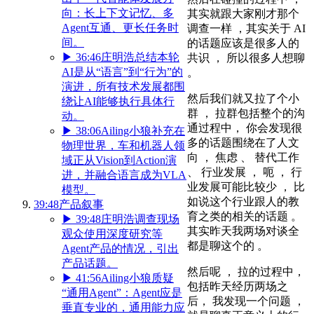
向：长上下文记忆、多
其实就跟大家刚才那个
Agent互通、更长任务时
调查一样 ，其实关于 AI
间。
的话题应该是很多人的
▶
36:46
庄明浩总结本轮
共识 ， 所以很多人想聊
AI是从“语言”到“行为”的
。
演进，所有技术发展都围
然后我们就又拉了个小
绕让AI能够执行具体行
群 ， 拉群包括整个的沟
动。
通过程中， 你会发现很
▶
38:06
Ailing小狼补充在
多的话题围绕在了人文
物理世界，车和机器人领
向 ， 焦虑 、 替代工作
域正从Vision到Action演
、 行业发展 ， 呃 ， 行
进，并融合语言成为VLA
业发展可能比较少 ， 比
模型。
如说这个行业跟人的教
39:48
产品叙事
育之类的相关的话题 。
▶
39:48
庄明浩调查现场
其实昨天我两场对谈全
观众使用深度研究等
都是聊这个的 。
Agent产品的情况，引出
产品话题。
然后呢 ， 拉的过程中，
▶
41:56
Ailing小狼质疑
包括昨天经历两场之
“通用Agent”：Agent应是
后， 我发现一个问题 ，
垂直专业的，通用能力应