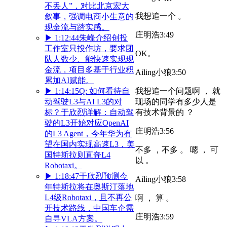
不丢人”，对比北京宏大
我想追一个 。
叙事，强调电商小生意的
现金流与踏实感。
庄明浩
3:49
▶
1:12:44
朱峰介绍创投
工作室只投作坊，要求团
OK。
队人数少、能快速实现现
金流，项目多基于行业积
Ailing小狼
3:50
累加AI赋能。
▶
1:14:15
Q: 如何看待自
我想追一个问题啊 ， 就
动驾驶L3与AI L3的对
现场的同学有多少人是
标？于欣烈详解：自动驾
有技术背景的 ？
驶的L3开始对应OpenAI
庄明浩
3:56
的L3 Agent，今年华为有
望在国内实现高速L3，美
不多 ，不多 。 嗯 ， 可
国特斯拉则直奔L4
以 。
Robotaxi。
▶
1:18:47
于欣烈预测今
Ailing小狼
3:58
年特斯拉将在奥斯汀落地
L4级Robotaxi，且不再公
啊 ， 算 。
开技术路线，中国车企需
庄明浩
3:59
自寻VLA方案。