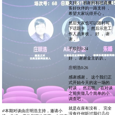
支持 ， 感谢所有狂喜播
客好伙伴的一路支持 ，
希望大家玩得开心 。
然后大家也可以随时写
下话题卡 ， 然后示意工
作人员来收 。 好 ， 谢
谢 。
于欣烈
0:24
好 ， 谢谢金主叭叭 。
庄明浩
0:26
感谢感谢 。 这个我们正
式开始今天的这一场的
对谈 ， 然后呃 ，在对谈
之前先做几个简单的小
调查吧 。
就是在座有没有 、 完全
本期对谈由庄明浩主持，邀请小
没有任何听过我们几位