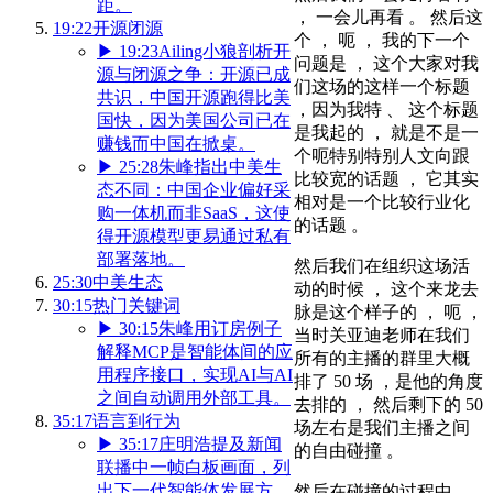
距。
， 一会儿再看 。 然后这
19:22
开源闭源
个 ， 呃 ， 我的下一个
▶
19:23
Ailing小狼剖析开
问题是 ， 这个大家对我
源与闭源之争：开源已成
们这场的这样一个标题
共识，中国开源跑得比美
，因为我特 、 这个标题
国快，因为美国公司已在
是我起的 ， 就是不是一
赚钱而中国在掀桌。
个呃特别特别人文向跟
▶
25:28
朱峰指出中美生
比较宽的话题 ， 它其实
态不同：中国企业偏好采
相对是一个比较行业化
购一体机而非SaaS，这使
的话题 。
得开源模型更易通过私有
部署落地。
然后我们在组织这场活
25:30
中美生态
动的时候 ， 这个来龙去
30:15
热门关键词
脉是这个样子的 ， 呃 ，
▶
30:15
朱峰用订房例子
当时关亚迪老师在我们
解释MCP是智能体间的应
所有的主播的群里大概
用程序接口，实现AI与AI
排了 50 场 ，是他的角度
之间自动调用外部工具。
去排的 ， 然后剩下的 50
35:17
语言到行为
场左右是我们主播之间
▶
35:17
庄明浩提及新闻
的自由碰撞 。
联播中一帧白板画面，列
出下一代智能体发展方
然后在碰撞的过程中 ，