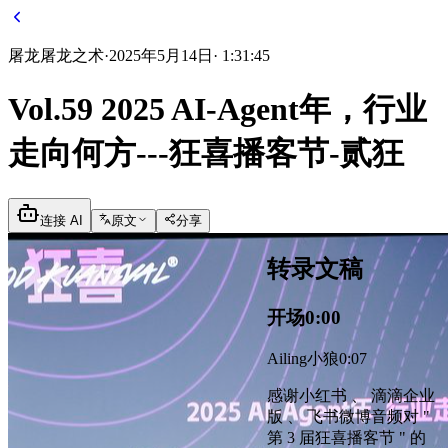
屠龙
屠龙之术
·
2025年5月14日
·
1:31:45
Vol.59 2025 AI-Agent年，行业
走向何方---狂喜播客节-贰狂
连接 AI
原文
分享
转录文稿
开场
0:00
Ailing小狼
0:07
感谢小红书 、 滴滴企业
版 、 飞书微博音频对 "
第 3 届狂喜播客节 " 的