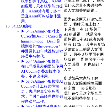
昨晚上我也说了 ， 我说
模型如操作系统，Agent
我什么尽量不去碰那些
如应用，只有模型能力提
跟人文相关的话题 。
升，Agent才有用，多个
垂直Agent可构成整体通
因为在这两天的论坛里
用。
面 ， 我昨天晚上数了一
54:32
AI编程
下课表 ，有 11 场关于
▶
54:32
Ailing小狼对比
AI 的话题 ， 就是名字
Cursor和Devin：Cursor是
跟标题以带 AI 或者智能
human-in-loop，Devin是
的有 11 场 ，其中有 8 场
端到端的“the developer”，
明确意义上的是人文话
并透露其23年就设想过程
题 ， 另外 3 场里面有两
序员牛马替代。
场我在 ， 即便名字不带
▶
55:44
Ailing小狼警告：
人文话题 ，但也聊到了
在代码质量差的团队使用
人文 。
AI Coding会叠加技术债
务，不建议使用。
所以如果大家想了解一
▶
58:59
Ailing小狼预测AI
些偏人文跟偏感性层面
Coding会让工程师往前
的东西 ， 去听那些 ，
走，去理解真实业务需
我们在今天这个场合里
求，同时产品经理也能做
就不聊那些事情了 。
程序员的工作。
▶
59:34
庄明浩分享用AI