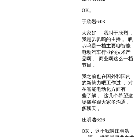
OK。
于欣烈
6:03
大家好 ， 我叫于欣烈 ，
我是叭叭呜的主播 。 叭
叭呜是一档主要聊智能
电动汽车行业的技术产
品啊 、 商业啊这么一档
节目 。
我之前也在国外和国内
的新势力吧工作过 ， 对
在智能电动化方面有一
些了解 。 这几个希望这
场播客跟大家多沟通 、
多聊天 。
庄明浩
6:26
OK， 这个我叫庄明浩