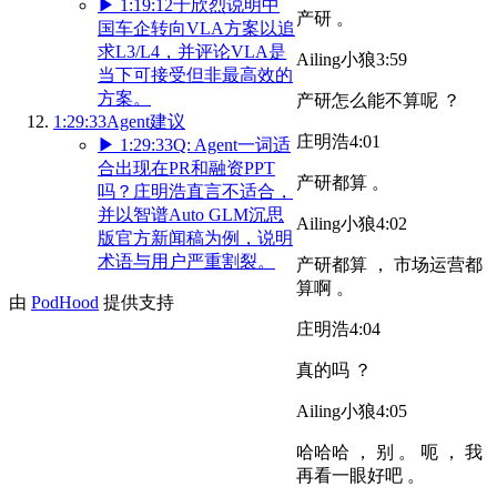
▶
1:19:12
于欣烈说明中
产研 。
国车企转向VLA方案以追
求L3/L4，并评论VLA是
Ailing小狼
3:59
当下可接受但非最高效的
方案。
产研怎么能不算呢 ？
1:29:33
Agent建议
庄明浩
4:01
▶
1:29:33
Q: Agent一词适
合出现在PR和融资PPT
产研都算 。
吗？庄明浩直言不适合，
并以智谱Auto GLM沉思
Ailing小狼
4:02
版官方新闻稿为例，说明
术语与用户严重割裂。
产研都算 ， 市场运营都
算啊 。
由
PodHood
提供支持
庄明浩
4:04
真的吗 ？
Ailing小狼
4:05
哈哈哈 ， 别 。 呃 ， 我
再看一眼好吧 。