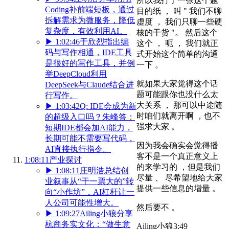
所以我打了一张这个题
Coding补前端短板，通过
目的纸 ， 叫 " 我们不聊
拆解需求为微服务，降低
虚度 ， 我们只聊一些硬
复杂度，有效利用AI。
核的干货 "。 然后这个
▶
1:02:46
于欣烈指出编
这个 ， 呃 ， 我们就正
码与写作相通，IDE工具
式开始这个简单的沟通
是很好的写作工具，并例
一下 。
举DeepCloud利用
就如果大家觉得这个话
DeepSeek与Claude结合进
题可能跟你也没什么太
行写作。
大关系 ， 那可以中途随
▶
1:03:42
Q: IDE会成为新
时咱们就离开啊 ，也不
的超级入口吗？朱峰答：
强求大家 。
短期IDE都会加AI能力，
长期可能不需要写代码，
因为我会确实会觉得播
AI直接执行指令。
客不是一个真正意义上
1:08:11
产业探讨
的来学习的 ，但是我们
▶
1:08:11
庄明浩总结创
尽量 、 尽希望地给大家
业叙事从“干一票大的”转
提供一些信息的增量 。
向“小作坊”，AI杠杆让一
人公司可能性增大。
然后要不 。
▶
1:09:27
Ailing小狼分享
杭商务实文化：“做生意
Ailing小狼
3:49