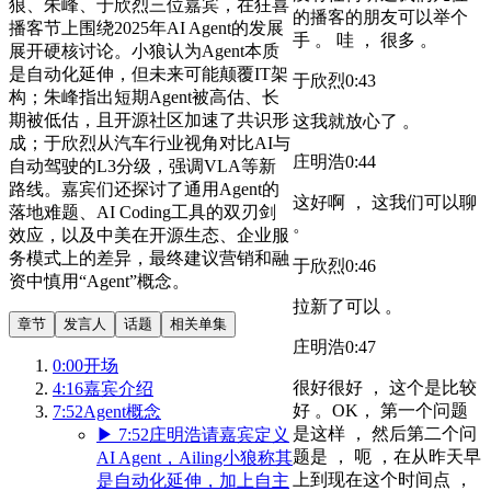
狼、朱峰、于欣烈三位嘉宾，在狂喜
的播客的朋友可以举个
播客节上围绕2025年AI Agent的发展
手 。 哇 ， 很多 。
展开硬核讨论。小狼认为Agent本质
是自动化延伸，但未来可能颠覆IT架
于欣烈
0:43
构；朱峰指出短期Agent被高估、长
期被低估，且开源社区加速了共识形
这我就放心了 。
成；于欣烈从汽车行业视角对比AI与
庄明浩
0:44
自动驾驶的L3分级，强调VLA等新
路线。嘉宾们还探讨了通用Agent的
这好啊 ， 这我们可以聊
落地难题、AI Coding工具的双刃剑
。
效应，以及中美在开源生态、企业服
务模式上的差异，最终建议营销和融
于欣烈
0:46
资中慎用“Agent”概念。
拉新了可以 。
章节
发言人
话题
相关单集
庄明浩
0:47
0:00
开场
很好很好 ， 这个是比较
4:16
嘉宾介绍
好 。OK， 第一个问题
7:52
Agent概念
是这样 ， 然后第二个问
▶
7:52
庄明浩请嘉宾定义
题是 ， 呃 ，在从昨天早
AI Agent，Ailing小狼称其
上到现在这个时间点 ，
是自动化延伸，加上自主