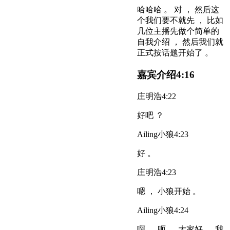
哈哈哈 。 对 ， 然后这
个我们要不就先 ， 比如
几位主播先做个简单的
自我介绍 ， 然后我们就
正式按话题开始了 。
嘉宾介绍
4:16
庄明浩
4:22
好吧 ？
Ailing小狼
4:23
好 。
庄明浩
4:23
嗯 ， 小狼开始 。
Ailing小狼
4:24
啊 ， 呃 ， 大家好 ， 我