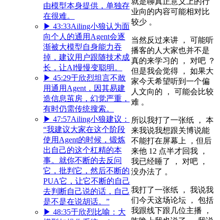
就是聊真正意义上的行
由模型本身提供，单独存
业向的内容可能相对比
在很难。
较少 。
▶
43:33
Ailing小狼认为面
向个人的通用Agent会逐
当然反过来讲 ， 可能听
渐被大模型自身能力吞
播客的人大家也并不是
掉，建议用户跟随技术成
真的来学习的 ， 对吧 ？
长，让AI慢慢变聪明。
但是我会觉得 ， 如果大
▶
45:29
于欣烈坦言不敢
家今天希望听到一个偏
用通用Agent，因其易建
人文向的 ， 可能会比较
造信息茧房，幻觉严重，
难 。
有时仍需传统搜索。
▶
47:57
Ailing小狼建议：
所以我打了一张纸 ， 本
“我建议大家在这个阶段
来我说我想跟关博说能
使用Agent的时候，锻炼
不能打在屏幕上 ，但后
出自己的这个杠精的本
来他 12 点半才回我 ，
事。就你不断的去反问
我已经睡了 ， 对吧 ，
它，批判它，然后不断的
没办法了 。
PUA它，让它不断的自己
我打了一张纸 ， 我说我
去判断自己说的话，自己
们今天这场论坛 ， 包括
是不是在说胡话。”
我跟线下跟几位主播 ，
▶
48:35
于欣烈比喻：大