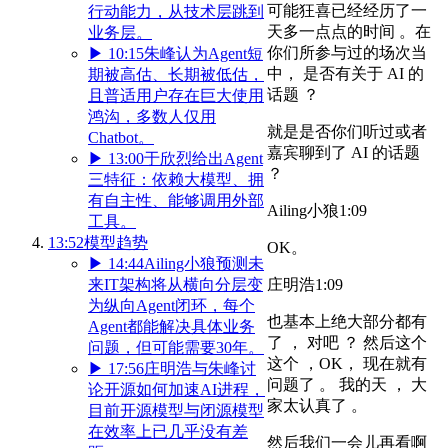
可能狂喜已经经历了一
行动能力，从技术层跳到
天多一点点的时间 。在
业务层。
你们所参与过的场次当
▶
10:15
朱峰认为Agent短
中， 是否有关于 AI 的
期被高估、长期被低估，
话题 ？
且普适用户存在巨大使用
鸿沟，多数人仅用
就是是否你们听过或者
Chatbot。
嘉宾聊到了 AI 的话题
▶
13:00
于欣烈给出Agent
？
三特征：依赖大模型、拥
有自主性、能够调用外部
Ailing小狼
1:09
工具。
13:52
模型趋势
OK。
▶
14:44
Ailing小狼预测未
来IT架构将从横向分层变
庄明浩
1:09
为纵向Agent闭环，每个
也基本上绝大部分都有
Agent都能解决具体业务
了 ， 对吧 ？ 然后这个
问题，但可能需要30年。
这个 ，OK， 现在就有
▶
17:56
庄明浩与朱峰讨
问题了 。 我的天 ， 大
论开源如何加速AI进程，
家太认真了 。
目前开源模型与闭源模型
在效率上已几乎没有差
然后我们一会儿再看啊