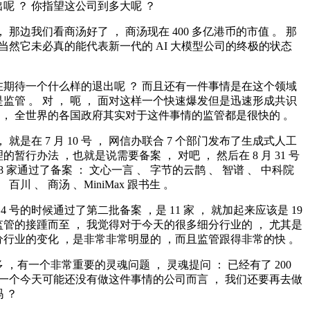
呢 ？ 你指望这公司到多大呢 ？
 那边我们看商汤好了 ， 商汤现在 400 多亿港币的市值 。 那
 当然它未必真的能代表新一代的 AI 大模型公司的终极的状态
在期待一个什么样的退出呢 ？ 而且还有一件事情是在这个领域
监管 。 对 ， 呃 ， 面对这样一个快速爆发但是迅速形成共识
嗯 ， 全世界的各国政府其实对于这件事情的监管都是很快的 。
 就是在 7 月 10 号 ， 网信办联合 7 个部门发布了生成式人工
暂行办法 ，也就是说需要备案 ， 对吧 ， 然后在 8 月 31 号
8 家通过了备案 ： 文心一言 、 字节的云鹊 、 智谱 、 中科院
 百川 、 商汤 、MiniMax 跟书生 。
月 4 号的时候通过了第二批备案 ，是 11 家 ， 就加起来应该是 19
， 监管的接踵而至 ， 我觉得对于今天的很多细分行业的 ， 尤其是
行业的变化 ，是非常非常明显的 ，而且监管跟得非常的快 。
 ，有一个非常重要的灵魂问题 ， 灵魂提问 ： 已经有了 200
于一个今天可能还没有做这件事情的公司而言 ， 我们还要再去做
 ？