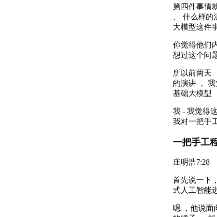
第四件事情就
、 什么样的
大模型这件事
你觉得他们
想过这个问题
所以前两天 
的演讲 ， 
基础大模型 
我 - 我觉
我对一把手
一把手工
庄明浩
7:28
首先说一下，
式人工智能进
嗯 ，他说面