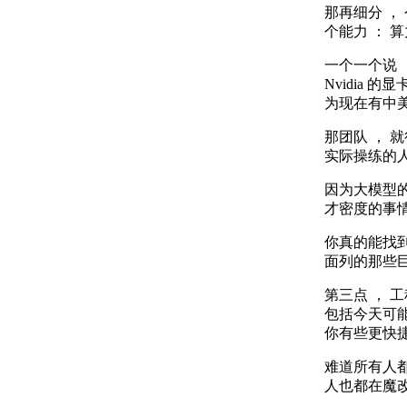
那再细分 ，
个能力 ： 算
一个一个说 
Nvidia 
为现在有中美
那团队 ， 
实际操练的人
因为大模型的
才密度的事情
你真的能找
面列的那些巨
第三点 ， 
包括今天可能
你有些更快捷
难道所有人都
人也都在魔改