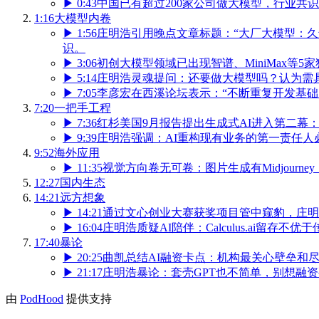
▶
0:43
中国已有超过200家公司做大模型，行业共
1:16
大模型内卷
▶
1:56
庄明浩引用晚点文章标题：“大厂大模型：久
识。
▶
3:06
初创大模型领域已出现智谱、MiniMax等
▶
5:14
庄明浩灵魂提问：还要做大模型吗？认为需
▶
7:05
李彦宏在西溪论坛表示：“不断重复开发基础
7:20
一把手工程
▶
7:36
红杉美国9月报告提出生成式AI进入第二幕
▶
9:39
庄明浩强调：AI重构现有业务的第一责任人必
9:52
海外应用
▶
11:35
视觉方向卷无可卷：图片生成有Midjourne
12:27
国内生态
14:21
远方想象
▶
14:21
通过文心创业大赛获奖项目管中窥豹，庄明
▶
16:04
庄明浩质疑AI陪伴：Calculus.ai留
17:40
暴论
▶
20:25
曲凯总结AI融资卡点：机构最关心壁垒和尽
▶
21:17
庄明浩暴论：套壳GPT也不简单，别想融资
由
PodHood
提供支持