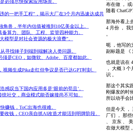
识是必须尽快探索应用场景。
布在做 ， 
随着 ChatG
违的一把手工程”，揭示大厂在3个月内迅速达成共
那海外看上去
5家独角兽，半年内估值被推到10亿美金以上。
4 月份 ， 
具备算力、团队、工程、监管四种能力。
。
大模型是对社会资源的极大浪费”。
呃 ，他写的
副标题是 《
：从寻找锤子到端到端解决人类问题。
须是CEO，如微软、Adobe、百度都如此。
也就是说在 
， 大概 3
y，视频生成Pika走红但争议是否已达GPT时刻。
识 。
那这个其实
浩感叹当下国内应用多是‘眼前的苟且’。
刚爆发的时候
存不优于传统社交，商业模式能否嫁接尚不可知。
所以动手会比
快赚钱，ToC出海也很难。
但是今天 ，
要收钱，CEO亲自抓AI改造才能活到明牌阶段。
厂们 ， 那些
、 京东 、 
在做大模型 