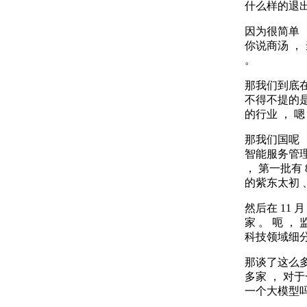
什么样的退出
因为很简单 ，
你说商汤 ，
。
那我们到底
不得不提的是
的行业 ， 
那我们国呢 ，
智能服务管理的
， 第一批有 
的紫东太初 、
然后在 11 
家 。 呃 
科技领域细分
那谈了这么多
多家 ， 对
一个大模型吗