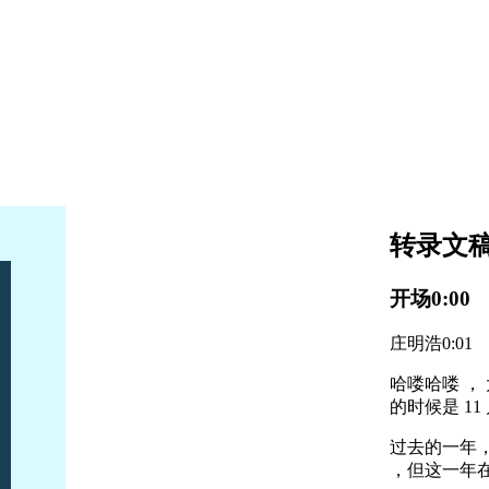
转录文
开场
0:00
庄明浩
0:01
哈喽哈喽 ， 
的时候是 11 
过去的一年，
，但这一年