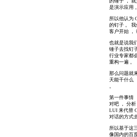
的锤子 ， 
是演示应用 
所以他认为 
的钉子 。 
客户开始 ，
也就是说我
锤子去找钉子
行业专家都会
重构一遍 。
那么问题就来
天能干什么 
。
第一件事情 ，
对吧 ， 分析
LUI 来代替
对话的方式去
所以基于这三层
像国内的百度