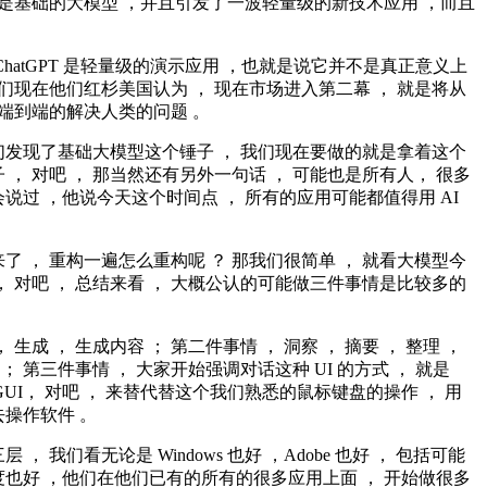
就是基础的大模型 ，并且引发了一波轻量级的新技术应用 ，而且
。
ChatGPT 是轻量级的演示应用 ，也就是说它并不是真正意义上
我们现在他们红杉美国认为 ， 现在市场进入第二幕 ， 就是将从
 端到端的解决人类的问题 。
们发现了基础大模型这个锤子 ， 我们现在要做的就是拿着这个
 ， 对吧 ， 那当然还有另外一句话 ， 可能也是所有人， 很多
说过 ，他说今天这个时间点 ， 所有的应用可能都值得用 AI
了 ， 重构一遍怎么重构呢 ？ 那我们很简单 ， 就看大模型今
， 对吧 ， 总结来看 ， 大概公认的可能做三件事情是比较多的
 生成 ， 生成内容 ； 第二件事情 ， 洞察 ， 摘要 ， 整理 ，
 ； 第三件事情 ， 大家开始强调对话这种 UI 的方式 ， 就是
 GUI， 对吧 ， 来替代替这个我们熟悉的鼠标键盘的操作 ， 用
操作软件 。
 ， 我们看无论是 Windows 也好 ，Adobe 也好 ， 包括可能
也好 ，他们在他们已有的所有的很多应用上面 ， 开始做很多