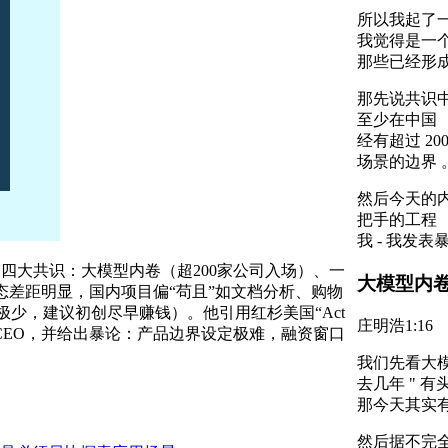
所以我起了一
我觉得是一个
那些已经形成
那先说共识中
至少在中国 
经有超过 2
场景的边界 
然后今天的内
把手的工程 
我 - 我发
成的四大共识：大模型内卷（超200家公司入场）、一
大模型内
态差距明显，国内项目偏“苟且”如文档分析、购物
极少，建议初创尽早赚钱）。他引用红杉美国“Act
庄明浩
1:16
CEO，并给出暴论：产品边界设定极难，融资窗口
我们先看大模
去几年 " 有
那今天其实
然后据不完全