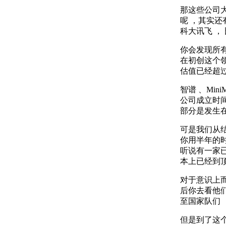
那这些公司
呢 ，其实还
科大讯飞 ， 比
你会发现所有
在初创这个领
估值已经超过
智谱 、Min
公司成立时间
部分是发生在
可是我们从结
你用半年的时间
听说有一家已
本上已经到顶
对于意识上而
后你去看他们
至国家队们 
但是到了这个